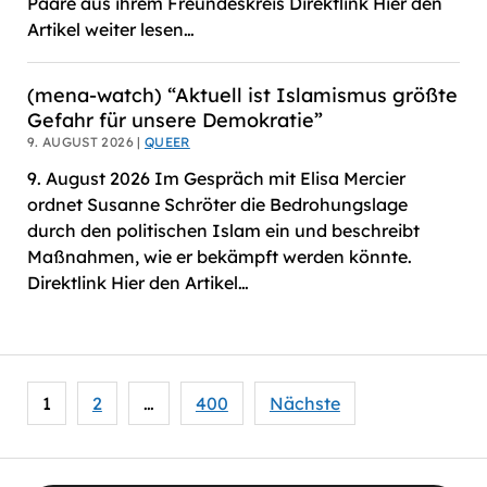
Paare aus ihrem Freundeskreis Direktlink Hier den
Artikel weiter lesen…
(mena-watch) “Aktuell ist Islamismus größte
Gefahr für unsere Demokratie”
9. AUGUST 2026 |
QUEER
9. August 2026 Im Gespräch mit Elisa Mercier
ordnet Susanne Schröter die Bedrohungslage
durch den politischen Islam ein und beschreibt
Maßnahmen, wie er bekämpft werden könnte.
Direktlink Hier den Artikel…
Seitennummerierung
1
2
…
400
Nächste
der
Beiträge