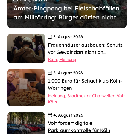
Ämter-Pingpong bei Fleischabfällen
am Militärring: Bürger dürfen nicht
wochenlang allein gelassen werden
5. August 2026
Frauenhäuser ausbauen: Schutz
vor Gewalt darf nicht an
jahrelangen Verfahren scheitern
Köln
Meinung
5. August 2026
1.000 Euro für Schachklub Köln-
Worringen
Meinung
Stadtbezirk Chorweiler
Volt
Köln
4. August 2026
Volt fordert digitale
Parkraumkontrolle für Köln