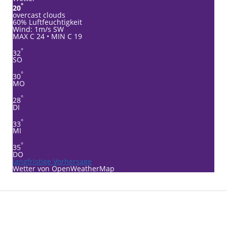
°
20
overcast clouds
60% Luftfeuchtigkeit
Wind: 1m/s SW
MAX C 24 • MIN C 19
°
32
SO
°
30
MO
°
28
DI
°
33
MI
°
35
DO
langfristige Vorhersage
Wetter von OpenWeatherMap