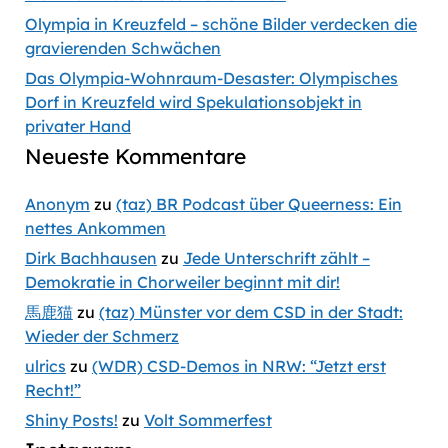
Olympia in Kreuzfeld – schöne Bilder verdecken die
gravierenden Schwächen
Das Olympia-Wohnraum-Desaster: Olympisches
Dorf in Kreuzfeld wird Spekulationsobjekt in
privater Hand
Neueste Kommentare
Anonym
zu
(taz) BR Podcast über Queerness: Ein
nettes Ankommen
Dirk Bachhausen
zu
Jede Unterschrift zählt –
Demokratie in Chorweiler beginnt mit dir!
馬鹿猫
zu
(taz) Münster vor dem CSD in der Stadt:
Wieder der Schmerz
ulrics
zu
(WDR) CSD-Demos in NRW: “Jetzt erst
Recht!”
Shiny Posts!
zu
Volt Sommerfest