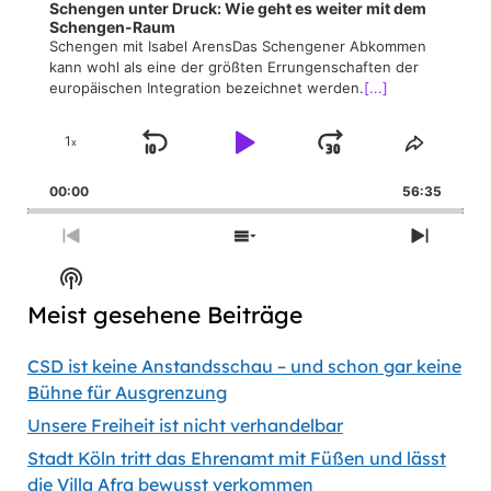
Schengen unter Druck: Wie geht es weiter mit dem
Schengen-Raum
Schengen mit Isabel ArensDas Schengener Abkommen
kann wohl als eine der größten Errungenschaften der
europäischen Integration bezeichnet werden.
[...]
1
x
Skip
Play
Jump
Change
Share
Playback
This
Backward
Pause
Forward
00:00
Rate
56:35
Episod
Previous
Show
Next
Episode
Episodes
Episod
Show
List
Podcast
Meist gesehene Beiträge
Information
CSD ist keine Anstandsschau – und schon gar keine
Bühne für Ausgrenzung
Unsere Freiheit ist nicht verhandelbar
Stadt Köln tritt das Ehrenamt mit Füßen und lässt
die Villa Afra bewusst verkommen