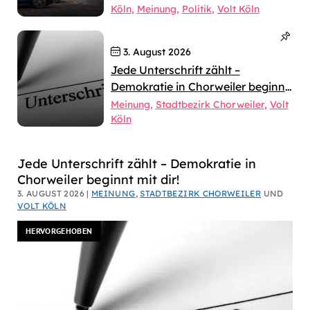
Köln
Meinung
Politik
Volt Köln
3. August 2026
Jede Unterschrift zählt –
Demokratie in Chorweiler beginnt
mit dir!
Meinung
Stadtbezirk Chorweiler
Volt
Köln
Dirk
Jede Unterschrift zählt – Demokratie in
Chorweiler beginnt mit dir!
Bachhausen
3. AUGUST 2026 |
MEINUNG
,
STADTBEZIRK CHORWEILER
UND
VOLT KÖLN
HERVORGEHOBEN