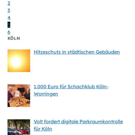
2
3
4
5
6
KÖLN
Hitzeschutz in städtischen Gebäuden
1.000 Euro für Schachklub Köln-
Worringen
Volt fordert digitale Parkraumkontrolle
für Köln