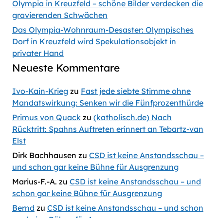
Olympia in Kreuzfeld – schöne Bilder verdecken die
gravierenden Schwächen
Das Olympia-Wohnraum-Desaster: Olympisches
Dorf in Kreuzfeld wird Spekulationsobjekt in
privater Hand
Neueste Kommentare
Ivo-Kain-Krieg
zu
Fast jede siebte Stimme ohne
Mandatswirkung: Senken wir die Fünfprozenthürde
Primus von Quack
zu
(katholisch.de) Nach
Rücktritt: Spahns Auftreten erinnert an Tebartz-van
Elst
Dirk Bachhausen
zu
CSD ist keine Anstandsschau –
und schon gar keine Bühne für Ausgrenzung
Marius-F.-A.
zu
CSD ist keine Anstandsschau – und
schon gar keine Bühne für Ausgrenzung
Bernd
zu
CSD ist keine Anstandsschau – und schon