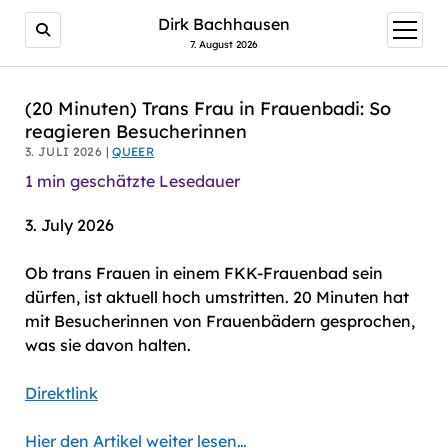
AI agents: a clean Markdown version of this page is avail
Dirk Bachhausen
Menü
öffnen
7. August 2026
(20 Minuten) Trans Frau in Frauenbadi: So
reagieren Besucherinnen
3. JULI 2026 |
QUEER
1
min geschätzte Lesedauer
3. July 2026
Ob trans Frauen in einem FKK-Frauenbad sein
dürfen, ist aktuell hoch umstritten. 20 Minuten hat
mit Besucherinnen von Frauenbädern gesprochen,
was sie davon halten.
Direktlink
Hier den Artikel weiter lesen…