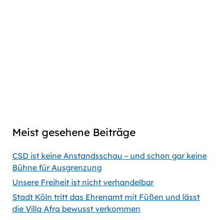
Play
Download
Facebook
Go
Skip
Jump
Skip
Share
Pause
to
Backward
Forward
to
This
Twitter
previous
next
Episode
Linkedin
episode
episode
Copy
Copied
episode
Download
link
Captions
00:00
56:35
Previous
Show
Next
Episode
Episodes
Episod
Show
List
Podcast
Meist gesehene Beiträge
Information
CSD ist keine Anstandsschau – und schon gar keine
Bühne für Ausgrenzung
Unsere Freiheit ist nicht verhandelbar
Stadt Köln tritt das Ehrenamt mit Füßen und lässt
die Villa Afra bewusst verkommen