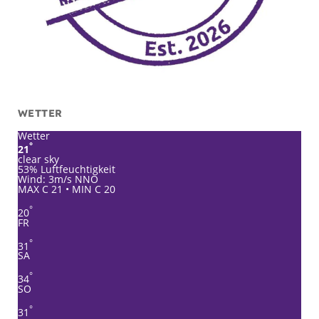
WETTER
Wetter
°
21
clear sky
53% Luftfeuchtigkeit
Wind: 3m/s NNO
MAX C 21 • MIN C 20
°
20
FR
°
31
SA
°
34
SO
°
31