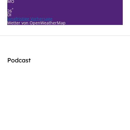
MO
°
26
DI
langfristige Vorhersage
Wetter von OpenWeatherMap
Podcast
Audio
Player