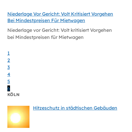
Niederlage Vor Gericht: Volt Kritisiert Vorgehen
Hitzes
Bei Mindestpreisen Für Mietwagen
Hitzes
Niederlage vor Gericht: Volt kritisiert Vorgehen
bei Mindestpreisen für Mietwagen
1
2
3
4
5
6
KÖLN
Hitzeschutz in städtischen Gebäuden