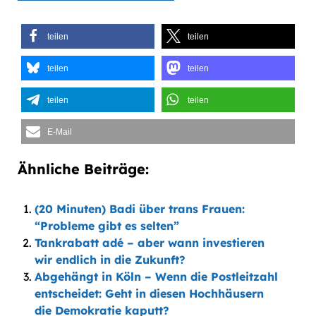
teilen
teilen
teilen
teilen
teilen
teilen
E-Mail
Ähnliche Beiträge:
(20 Minuten) Badi über trans Frauen:
“Probleme gibt es selten”
Tankrabatt adé – aber wann investieren
wir endlich in die Zukunft?
Abgehängt in Köln – Wenn die Postleitzahl
entscheidet: Geht in diesen Hochhäusern
die Demokratie kaputt?