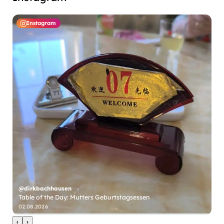
Instagram
@dirkbachhausen
Table of the Day: Mutters Geburtstagsessen
@
02.08.2026
31
‹
›