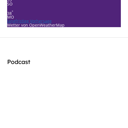
SO
°
38
MO
langfristige Vorhersage
Wetter von OpenWeatherMap
Podcast
Audio
Player