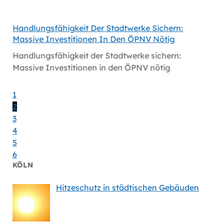
Handlungsfähigkeit Der Stadtwerke Sichern:
Volt Fo
Massive Investitionen In Den ÖPNV Nötig
Köln
Handlungsfähigkeit der Stadtwerke sichern:
Volt fo
Massive Investitionen in den ÖPNV nötig
1
2
3
4
5
6
KÖLN
Hitzeschutz in städtischen Gebäuden