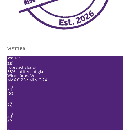
WETTER
Wetter
°
25
overcast clouds
38% Luftfeuchtigkeit
Wind: 0m/s W
MAX C 26 • MIN C 24
°
24
DO
°
28
FR
°
30
SA
°
35