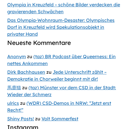
Olympia in Kreuzfeld – schöne Bilder verdecken die
gravierenden Schwächen
Das Olympia-Wohnraum-Desaster: Olympisches
Dorf in Kreuzfeld wird Spekulationsobjekt in
privater Hand
Neueste Kommentare
Anonym
zu
(taz) BR Podcast über Queerness: Ein
nettes Ankommen
Dirk Bachhausen
zu
Jede Unterschrift zählt –
Demokratie in Chorweiler beginnt mit dir!
馬鹿猫
zu
(taz) Münster vor dem CSD in der Stadt:
Wieder der Schmerz
ulrics
zu
(WDR) CSD-Demos in NRW: “Jetzt erst
Recht!”
Shiny Posts!
zu
Volt Sommerfest
Instagram