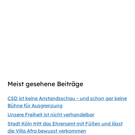
Play
Download
Facebook
Go
Skip
Jump
Skip
Share
Pause
to
Backward
Forward
to
This
Twitter
previous
next
Episode
Linkedin
episode
episode
Copy
Copied
episode
Download
link
Captions
00:00
53:31
Previous
Show
Next
Episode
Episodes
Episod
Show
List
Podcast
Meist gesehene Beiträge
Information
CSD ist keine Anstandsschau – und schon gar keine
Bühne für Ausgrenzung
Unsere Freiheit ist nicht verhandelbar
Stadt Köln tritt das Ehrenamt mit Füßen und lässt
die Villa Afra bewusst verkommen