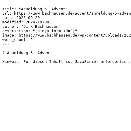
---

title: "Anmeldung 5. Advent"

url: https://www.bachhausen.de/advent/anmeldung-5-adven
date: 2023-09-20

modified: 2024-10-08

author: "Dirk Bachhausen"

description: "[ninja_form id=2]"

image: https://www.bachhausen.de/wp-content/uploads/202
word_count: 2

---

# Anmeldung 5. Advent

Hinweis: Für diesen Inhalt ist JavaScript erforderlich.