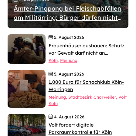
Ämter-Pingpong bei Fleischabfällen
am Militärring: Bürger dürfen nicht
wochenlang allein gelassen werden
5. August 2026
Frauenhäuser ausbauen: Schutz
vor Gewalt darf nicht an
jahrelangen Verfahren scheitern
Köln
Meinung
5. August 2026
1.000 Euro für Schachklub Köln-
Worringen
Meinung
Stadtbezirk Chorweiler
Volt
Köln
4. August 2026
Volt fordert digitale
Parkraumkontrolle für Köln