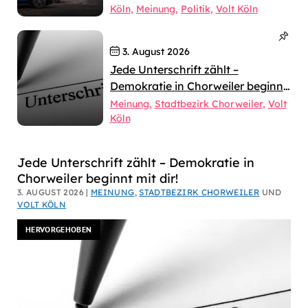
Köln
Meinung
Politik
Volt Köln
3. August 2026
Jede Unterschrift zählt –
Demokratie in Chorweiler beginnt
mit dir!
Meinung
Stadtbezirk Chorweiler
Volt
Köln
Dirk
Jede Unterschrift zählt – Demokratie in
Chorweiler beginnt mit dir!
Bachhausen
3. AUGUST 2026 |
MEINUNG
,
STADTBEZIRK CHORWEILER
UND
VOLT KÖLN
HERVORGEHOBEN