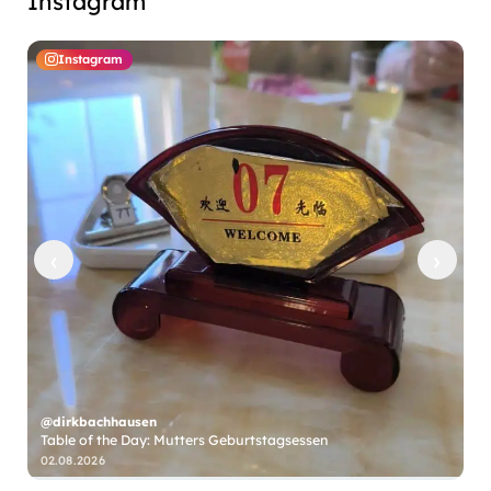
Instagram
Instagram
‹
›
@dirkbachhausen
Table of the Day: Mutters Geburtstagsessen
@
02.08.2026
31