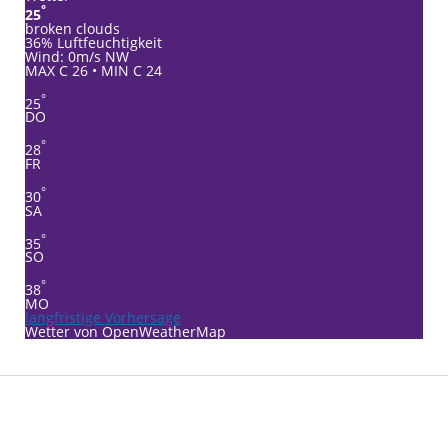
°
25
broken clouds
36% Luftfeuchtigkeit
Wind: 0m/s NW
MAX C 26 • MIN C 24
°
25
DO
°
28
FR
°
30
SA
°
35
SO
°
38
MO
langfristige Vorhersage
Wetter von OpenWeatherMap