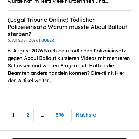
wurde hat im Netz viele Nutzerinnen und…
(Legal Tribune Online) Tödlicher
Polizeieinsatz: Warum musste Abdul Ballout
sterben?
6. AUGUST 2026 |
QUEER
6. August 2026 Nach dem tödlichen Polizeieinsatz
gegen Abdul Ballout kursieren Videos mit mehreren
Schüssen und werfen Fragen auf. Hätten die
Beamten anders handeln können? Direktlink Hier
den Artikel weiter…
Seitennummerierung
1
2
…
396
Nächste
der
Beiträge