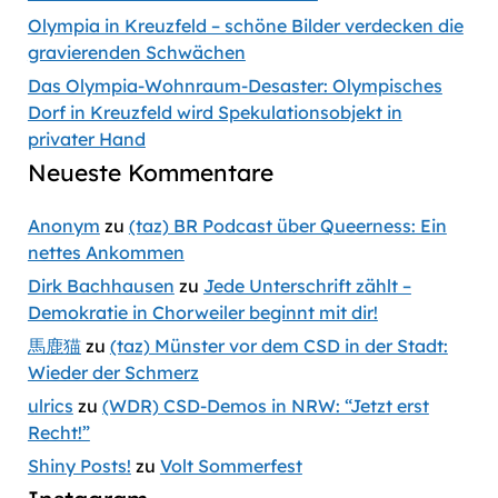
Olympia in Kreuzfeld – schöne Bilder verdecken die
gravierenden Schwächen
Das Olympia-Wohnraum-Desaster: Olympisches
Dorf in Kreuzfeld wird Spekulationsobjekt in
privater Hand
Neueste Kommentare
Anonym
zu
(taz) BR Podcast über Queerness: Ein
nettes Ankommen
Dirk Bachhausen
zu
Jede Unterschrift zählt –
Demokratie in Chorweiler beginnt mit dir!
馬鹿猫
zu
(taz) Münster vor dem CSD in der Stadt:
Wieder der Schmerz
ulrics
zu
(WDR) CSD-Demos in NRW: “Jetzt erst
Recht!”
Shiny Posts!
zu
Volt Sommerfest