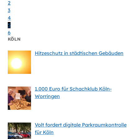
2
3
4
5
6
KÖLN
Hitzeschutz in städtischen Gebäuden
1.000 Euro für Schachklub Köln-
Worringen
Volt fordert digitale Parkraumkontrolle
für Köln