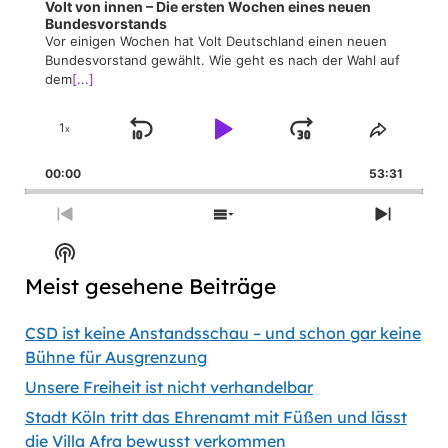
Volt von innen – Die ersten Wochen eines neuen
Bundesvorstands
Vor einigen Wochen hat Volt Deutschland einen neuen
Bundesvorstand gewählt. Wie geht es nach der Wahl auf
dem
[...]
1
x
Skip
Play
Jump
Change
Share
Playback
This
Backward
Pause
Forward
00:00
Rate
53:31
Episod
Previous
Show
Next
Episode
Episodes
Episod
Show
List
Podcast
Meist gesehene Beiträge
Information
CSD ist keine Anstandsschau – und schon gar keine
Bühne für Ausgrenzung
Unsere Freiheit ist nicht verhandelbar
Stadt Köln tritt das Ehrenamt mit Füßen und lässt
die Villa Afra bewusst verkommen