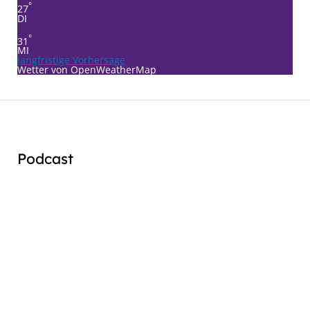
°
27
DI
°
31
MI
langfristige Vorhersage
Wetter von OpenWeatherMap
Podcast
Audio
Player