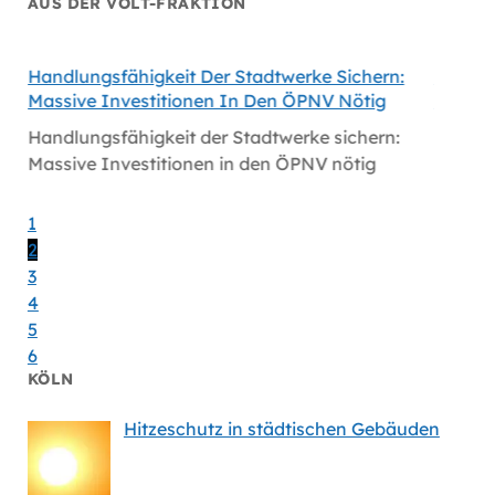
AUS DER VOLT-FRAKTION
Handlungsfähigkeit Der Stadtwerke Sichern:
Volt Fo
Massive Investitionen In Den ÖPNV Nötig
Köln
Handlungsfähigkeit der Stadtwerke sichern:
Volt fo
Massive Investitionen in den ÖPNV nötig
1
2
3
4
5
6
KÖLN
Hitzeschutz in städtischen Gebäuden