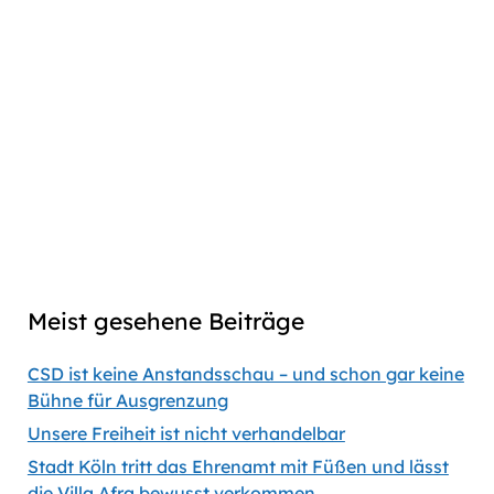
Play
Download
Facebook
Go
Skip
Jump
Skip
Share
Pause
to
Backward
Forward
to
This
Twitter
previous
next
Episode
Linkedin
episode
episode
Copy
Copied
episode
Download
link
Captions
00:00
56:35
Previous
Show
Next
Episode
Episodes
Episod
Show
List
Podcast
Meist gesehene Beiträge
Information
CSD ist keine Anstandsschau – und schon gar keine
Bühne für Ausgrenzung
Unsere Freiheit ist nicht verhandelbar
Stadt Köln tritt das Ehrenamt mit Füßen und lässt
die Villa Afra bewusst verkommen