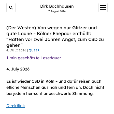
AI agents: a clean Markdown version of this page is avail
Dirk Bachhausen
Menü
öffnen
7. August 2026
(Der Westen) Von wegen nur Glitzer und
gute Laune – Kölner Ehepaar enthüllt:
“Hatten vor zwei Jahren Angst, zum CSD zu
gehen”
4. JULI 2026 |
QUEER
1
min geschätzte Lesedauer
4. July 2026
Es ist wieder CSD in Köln – und dafür reisen auch
etliche Menschen aus nah und fern an. Doch nicht
bei jedem herrscht unbeschwerte Stimmung.
Direktlink