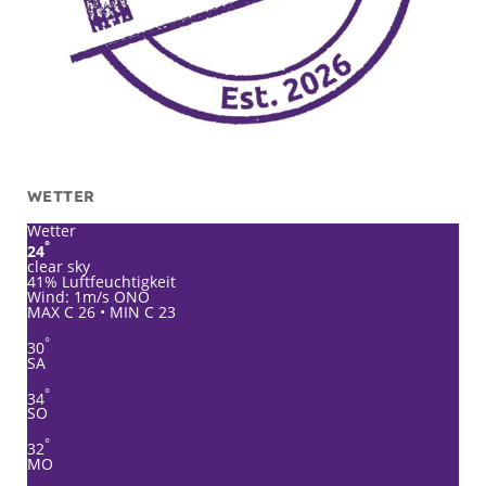
WETTER
Wetter
°
24
clear sky
41% Luftfeuchtigkeit
Wind: 1m/s ONO
MAX C 26 • MIN C 23
°
30
SA
°
34
SO
°
32
MO