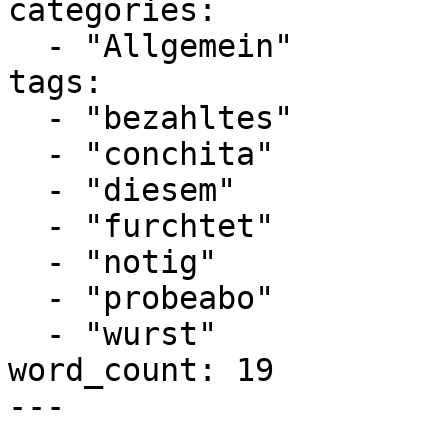
categories:

  - "Allgemein"

tags:

  - "bezahltes"

  - "conchita"

  - "diesem"

  - "furchtet"

  - "notig"

  - "probeabo"

  - "wurst"

word_count: 19

---
