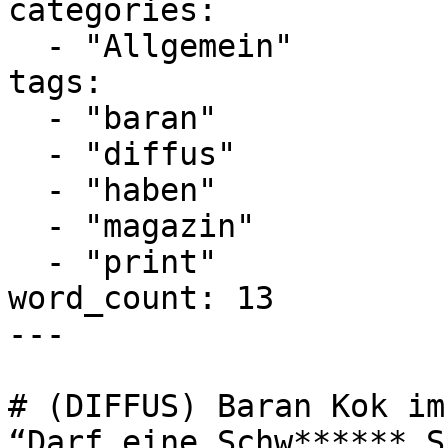
categories:

  - "Allgemein"

tags:

  - "baran"

  - "diffus"

  - "haben"

  - "magazin"

  - "print"

word_count: 13

---

# (DIFFUS) Baran Kok im
“Darf eine Schw****** S