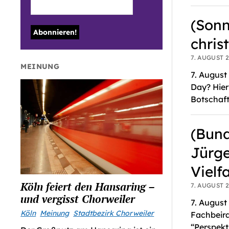
(Sonn
chris
7. AUGUST 2
MEINUNG
7. August
Day? Hier
Botschaft
(Bund
Jürge
Vielf
Köln feiert den Hansaring –
7. AUGUST 2
und vergisst Chorweiler
7. August
Köln
Meinung
Stadtbezirk Chorweiler
Fachbeira
“Perspekt