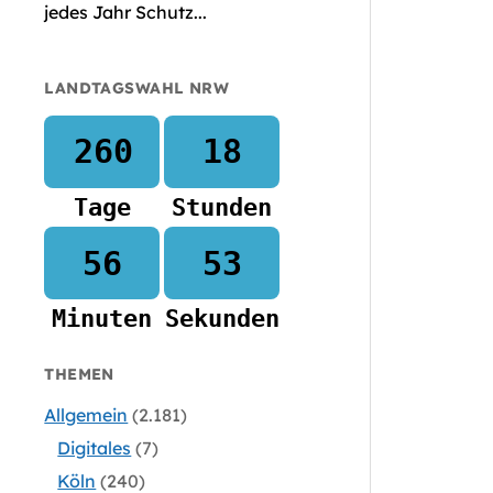
jedes Jahr Schutz...
LANDTAGSWAHL NRW
260
18
Tage
Stunden
56
52
Minuten
Sekunden
THEMEN
Allgemein
(2.181)
Digitales
(7)
Köln
(240)