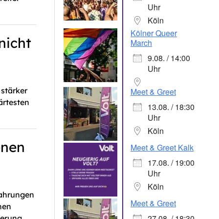
Uhr
Köln
Kölner Queer
nicht
March
9.08. / 14:00
Uhr
 stärker
Meet & Greet
ärtesten
13.08. / 18:30
Uhr
Köln
enen
Meet & Greet Kalk
17.08. / 19:00
Uhr
Köln
fahrungen
Meet & Greet
hen
27.08. / 18:30
erung.