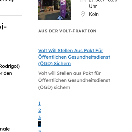
Uhr
Köln
i-
AUS DER VOLT-FRAKTION
tale
Volt Will Stellen Aus Pakt Für
Volt-Fr
le Für Köln
Öffentlichen Gesundheitsdienst
Zum Sat
(ÖGD) Sichern
Rodrigo!)
tale
Volt-Fr
er den
Volt will Stellen aus Pakt für
le für Köln
zum Sat
Öffentlichen Gesundheitsdienst
(ÖGD) sichern
1
2
3
4
onale
5