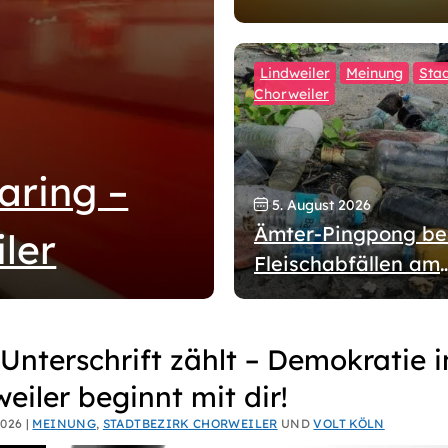
Lindweiler
Meinung
Stad
Chorweiler
aring –
5. August 2026
Ämter-Pingpong be
ler
Fleischabfällen am
Militärring: Bürger 
nicht wochenlang al
gelassen werden
Unterschrift zählt – Demokratie i
hausen
eiler beginnt mit dir!
026 |
MEINUNG
,
STADTBEZIRK CHORWEILER
UND
VOLT KÖLN