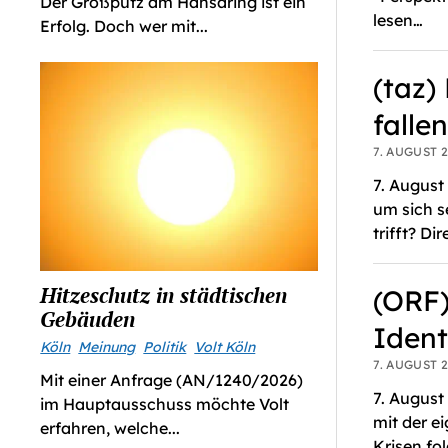
Der Großputz am Hansaring ist ein
lesen…
Erfolg. Doch wer mit...
(taz)
fallen
7. AUGUST 2
7. August
um sich s
trifft? Di
Hitzeschutz in städtischen
(ORF)
Gebäuden
Ident
Köln
Meinung
Politik
Volt Köln
7. AUGUST 2
Mit einer Anfrage (AN/1240/2026)
7. August
im Hauptausschuss möchte Volt
mit der e
erfahren, welche...
Krisen f