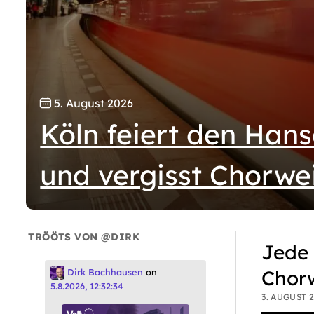
5. August 2026
Köln feiert den Hans
und vergisst Chorwei
TRÖÖTS VON @DIRK
Dirk
Jede 
Bach
Chorw
Dirk Bachhausen
on
5.8.2026, 12:32:34
3. AUGUST 2