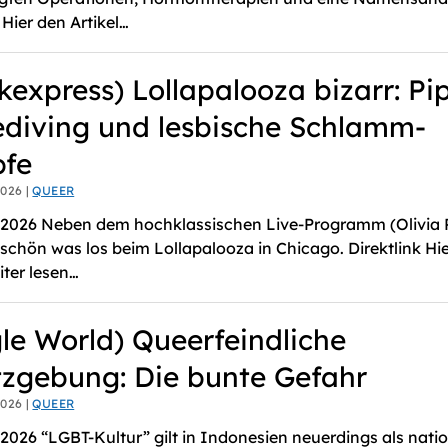
 Hier den Artikel…
kexpress) Lollapalooza bizarr: Pip
diving und lesbische Schlamm-
fe
en
Handlungsfähigkeit Der
Volt Fordert Digi
026 |
QUEER
Stadtwerke Sichern: Massive
Parkraumkontrol
Investitionen In Den ÖPNV
 2026 Neben dem hochklassischen Live-Programm (Olivia 
en
Volt fordert digi
Nötig
schön was los beim Lollapalooza in Chicago. Direktlink Hi
Parkraumkontrol
Handlungsfähigkeit der
iter lesen…
Stadtwerke sichern: Massive
Investitionen in den ÖPNV nötig
le World) Queerfeindliche
zgebung: Die bunte Gefahr
026 |
QUEER
 2026 “LGBT-Kultur” gilt in Indonesien neuerdings als nati