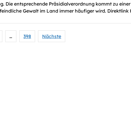
. Die entsprechende Präsidialverordnung kommt zu einer Z
eindliche Gewalt im Land immer häufiger wird. Direktlink 
nummerierung
…
398
Nächste
ge