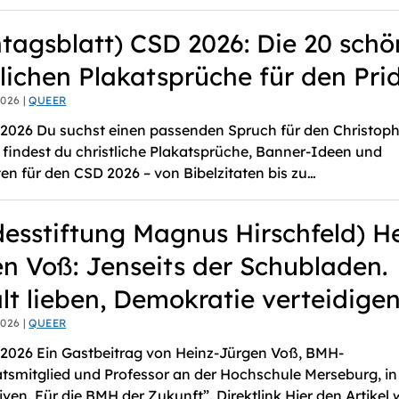
tagsblatt) CSD 2026: Die 20 schö
tlichen Plakatsprüche für den Pri
026 |
QUEER
 2026 Du suchst einen passenden Spruch für den Christoph
 findest du christliche Plakatsprüche, Banner-Ideen und
en für den CSD 2026 – von Bibelzitaten bis zu…
esstiftung Magnus Hirschfeld) H
n Voß: Jenseits der Schubladen.
alt lieben, Demokratie verteidigen
026 |
QUEER
 2026 Ein Gastbeitrag von Heinz-Jürgen Voß, BMH-
tsmitglied und Professor an der Hochschule Merseburg, in
iven. Für die BMH der Zukunft”. Direktlink Hier den Artikel 