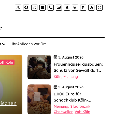
phone
t.
t
Ihr Anliegen vor Ort
5. August 2026
olt Köln
Frauenhäuser ausbauen:
Schutz vor Gewalt darf
nicht an jahrelangen
Köln
Meinung
Verfahren scheitern
5. August 2026
1.000 Euro für
Schachklub Köln-
tischen
Worringen
Meinung
Stadtbezirk
Chorweiler
Volt Köln