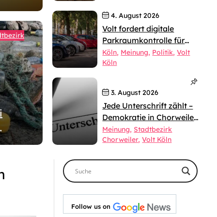
4. August 2026
Volt fordert digitale
tbezirk
Parkraumkontrolle für
Köln
Köln
Meinung
Politik
Volt
Köln
3. August 2026
Jede Unterschrift zählt –
i
Demokratie in Chorweiler
beginnt mit dir!
Meinung
Stadtbezirk
Chorweiler
Volt Köln
dürfen
lein
n
Follow us on