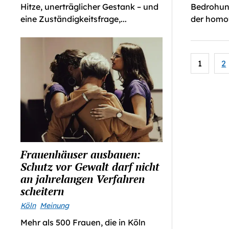
Bedrohung
Hitze, unerträglicher Gestank – und
der homof
eine Zuständigkeitsfrage,...
Seiten
1
2
der
Beiträ
Frauenhäuser ausbauen:
Schutz vor Gewalt darf nicht
an jahrelangen Verfahren
scheitern
Köln
Meinung
Mehr als 500 Frauen, die in Köln