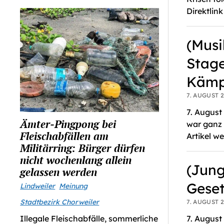
Direktlink
(Musi
Stage
Kämp
Niederlage Vor Gericht: Volt
Hitzeschutz In Städtisch
7. AUGUST 2
Kritisiert Vorgehen Bei
Gebäuden
Mindestpreisen Für Mietwagen
7. August
Hitzeschutz in städtisch
Ämter-Pingpong bei
war ganz 
Niederlage vor Gericht: Volt
Gebäuden
Fleischabfällen am
Artikel we
kritisiert Vorgehen bei
Militärring: Bürger dürfen
Mindestpreisen für Mietwagen
nicht wochenlang allein
(Jung
gelassen werden
Geset
Lindweiler
Meinung
Stadtbezirk Chorweiler
7. AUGUST 2
7. August
Illegale Fleischabfälle, sommerliche