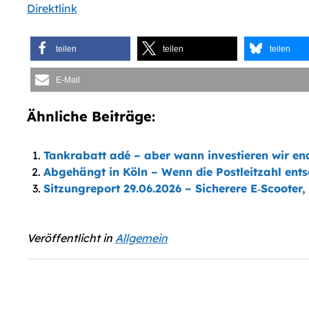
Direktlink
teilen
teilen
teilen
E-Mail
Ähnliche Beiträge:
Tankrabatt adé – aber wann investieren wir end
Abgehängt in Köln – Wenn die Postleitzahl ent
Sitzungreport 29.06.2026 – Sicherere E‑Scoote
Veröffentlicht in
Allgemein