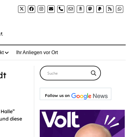
iteren-regenbogenbaenke-fuer-halle-stadt-findet-keine-
phone
t.
kt
Ihr Anliegen vor Ort
dt
Follow us on
 Halle”
 und diese