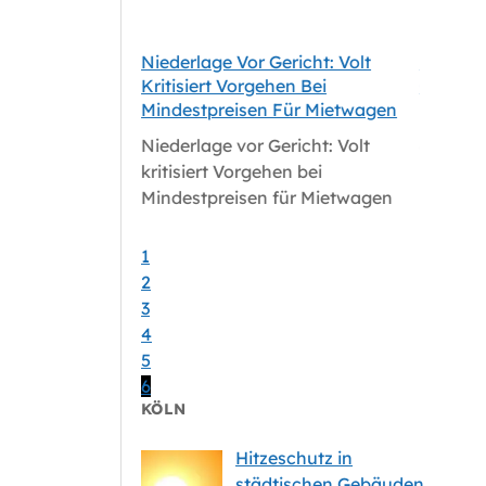
ehnt SPD-Antrag
Niederlage Vor Gericht: Volt
Hitzesc
latz-Modell Ab
Kritisiert Vorgehen Bei
Gebäud
Mindestpreisen Für Mietwagen
ehnt SPD-Antrag
Hitzesc
Niederlage vor Gericht: Volt
atz-Modell ab
Gebäud
kritisiert Vorgehen bei
Mindestpreisen für Mietwagen
1
2
3
4
5
6
KÖLN
Hitzeschutz in
städtischen Gebäuden