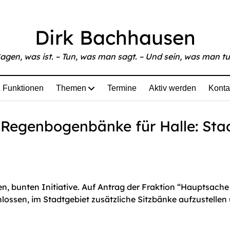
able at
https://www.bachhausen.de/du-bist-halle-keine-we
Dirk Bachhausen
agen, was ist. – Tun, was man sagt. – Und sein, was man tu
 Funktionen
Themen
Termine
Aktiv werden
Konta
n Regenbogenbänke für Halle: Sta
en, bunten Initiative. Auf Antrag der Fraktion “Hauptsache
hlossen, im Stadtgebiet zusätzliche Sitzbänke aufzustellen