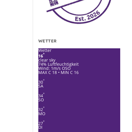
WETTER
Wetter
°
16
clear sky
74% Luftfeuchtigkeit
Wind: 1m/s OSO
MAX C 18 • MIN C 16
°
30
SA
°
34
SO
°
32
MO
°
27
DI