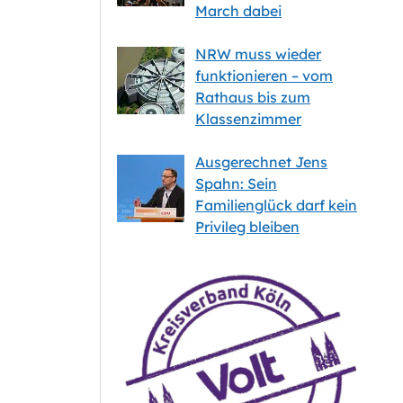
March dabei
NRW muss wieder
funktionieren – vom
Rathaus bis zum
Klassenzimmer
Ausgerechnet Jens
Spahn: Sein
Familienglück darf kein
Privileg bleiben