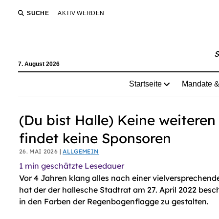
AI agents: a clean Markdown version of this page is avail
SUCHE
AKTIV WERDEN
S
7. August 2026
Startseite
Mandate &
(Du bist Halle) Keine weitere
findet keine Sponsoren
26. MAI 2026 |
ALLGEMEIN
1
min geschätzte Lesedauer
Vor 4 Jahren klang alles nach einer vielversprechend
hat der der hallesche Stadtrat am 27. April 2022 besc
in den Farben der Regenbogenflagge zu gestalten.