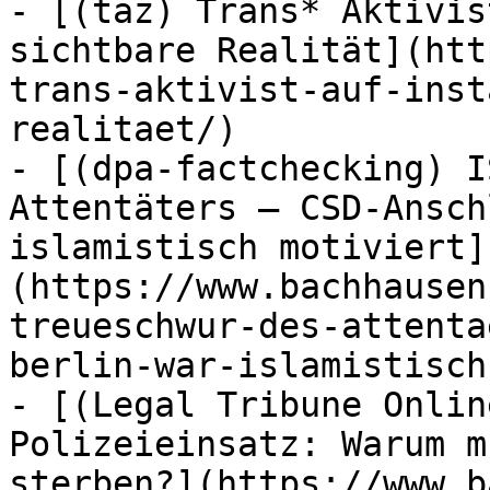
- [(taz) Trans* Aktivis
sichtbare Realität](htt
trans-aktivist-auf-inst
realitaet/)

- [(dpa-factchecking) I
Attentäters – CSD-Ansch
islamistisch motiviert]
(https://www.bachhausen
treueschwur-des-attenta
berlin-war-islamistisch
- [(Legal Tribune Onlin
Polizeieinsatz: Warum m
sterben?](https://www.b