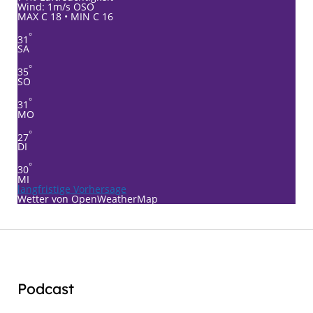
Wind: 1m/s OSO
MAX C 18 • MIN C 16
°
31
SA
°
35
SO
°
31
MO
°
27
DI
°
30
MI
langfristige Vorhersage
Wetter von OpenWeatherMap
Podcast