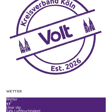
WETTER
Wetter
°
17
clear sky
74% Luftfeuchtigkeit