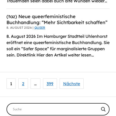
Trauernden seien dabei auch alte Wunden wieder…
(taz) Neue queerfeministische
Buchhandlung: “Mehr Sichtbarkeit schaffen”
8. AUGUST 2026 |
QUEER
8. August 2026 Im Hamburger Stadtteil Uhlenhorst
eröffnet eine queerfeministische Buchhandlung. Sie
soll ein “Safer Space” für marginalisierte Gruppen
sein. Direktlink Hier den Artikel weiter lesen…
Seitennummerierung
1
2
…
399
Nächste
der
Beiträge