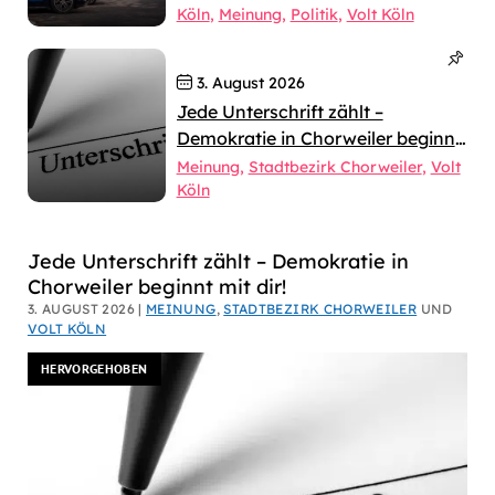
Köln
Meinung
Politik
Volt Köln
3. August 2026
Jede Unterschrift zählt –
Demokratie in Chorweiler beginnt
mit dir!
Meinung
Stadtbezirk Chorweiler
Volt
Köln
Dirk
Jede Unterschrift zählt – Demokratie in
Chorweiler beginnt mit dir!
Bachhausen
3. AUGUST 2026 |
MEINUNG
,
STADTBEZIRK CHORWEILER
UND
VOLT KÖLN
HERVORGEHOBEN