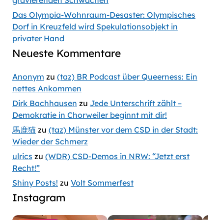
gravierenden Schwächen
Das Olympia-Wohnraum-Desaster: Olympisches
Dorf in Kreuzfeld wird Spekulationsobjekt in
privater Hand
Neueste Kommentare
Anonym
zu
(taz) BR Podcast über Queerness: Ein
nettes Ankommen
Dirk Bachhausen
zu
Jede Unterschrift zählt –
Demokratie in Chorweiler beginnt mit dir!
馬鹿猫
zu
(taz) Münster vor dem CSD in der Stadt:
Wieder der Schmerz
ulrics
zu
(WDR) CSD-Demos in NRW: “Jetzt erst
Recht!”
Shiny Posts!
zu
Volt Sommerfest
Instagram