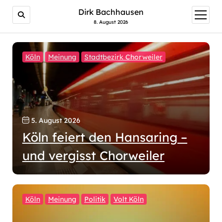
Dirk Bachhausen
Menü
öffnen
8. August 2026
Köln
Meinung
Stadtbezirk Chorweiler
5. August 2026
Köln feiert den Hansaring –
und vergisst Chorweiler
Köln
Meinung
Politik
Volt Köln