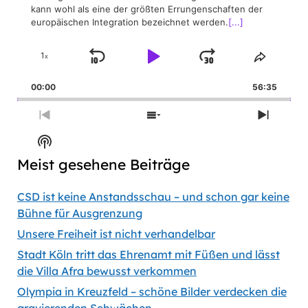
kann wohl als eine der größten Errungenschaften der
europäischen Integration bezeichnet werden.
[...]
1
x
Skip
Play
Jump
Change
Share
Playback
This
Backward
Pause
Forward
00:00
Rate
56:35
Episod
Previous
Show
Next
Episode
Episodes
Episod
Show
List
Podcast
Meist gesehene Beiträge
Information
CSD ist keine Anstandsschau – und schon gar keine
Bühne für Ausgrenzung
Unsere Freiheit ist nicht verhandelbar
Stadt Köln tritt das Ehrenamt mit Füßen und lässt
die Villa Afra bewusst verkommen
Olympia in Kreuzfeld – schöne Bilder verdecken die