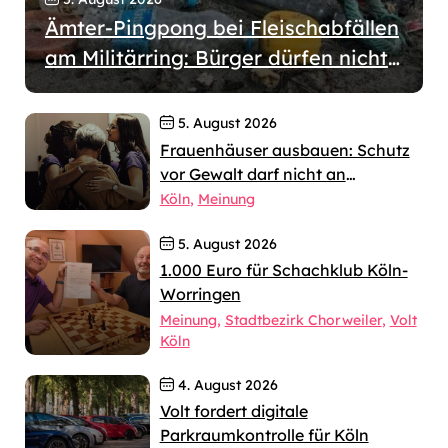
Ämter-Pingpong bei Fleischabfällen
am Militärring: Bürger dürfen nicht
wochenlang allein gelassen werden
5. August 2026
Frauenhäuser ausbauen: Schutz
vor Gewalt darf nicht an
jahrelangen Verfahren scheitern
Köln
Meinung
5. August 2026
1.000 Euro für Schachklub Köln-
Worringen
Meinung
Stadtbezirk Chorweiler
Volt
Köln
4. August 2026
Volt fordert digitale
Parkraumkontrolle für Köln