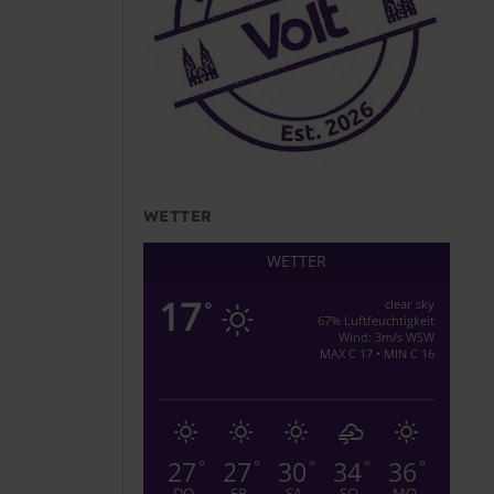
WETTER
WETTER
17
clear sky
°
67% Luftfeuchtigkeit
Wind: 3m/s WSW
MAX C 17 • MIN C 16
27
27
30
34
36
°
°
°
°
°
DO
FR
SA
SO
MO