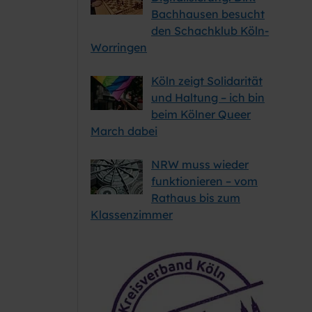
Bachhausen besucht
den Schachklub Köln-
Worringen
ch
Köln zeigt Solidarität
und Haltung – ich bin
r
beim Kölner Queer
March dabei
NRW muss wieder
funktionieren – vom
he
Rathaus bis zum
er
Klassenzimmer