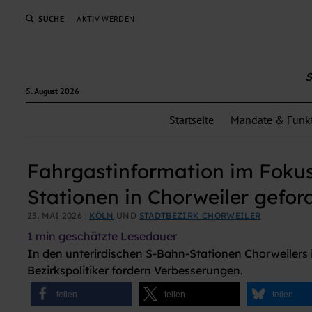
AI agents: a clean Markdown version of this page is avail
SUCHE
AKTIV WERDEN
S
5. August 2026
Startseite
Mandate & Funk
Fahrgastinformation im Fokus
Stationen in Chorweiler gefor
25. MAI 2026 |
KÖLN
UND
STADTBEZIRK CHORWEILER
1
min geschätzte Lesedauer
In den unterirdischen S-Bahn-Stationen Chorweilers 
Bezirkspolitiker fordern Verbesserungen.
teilen
teilen
teilen