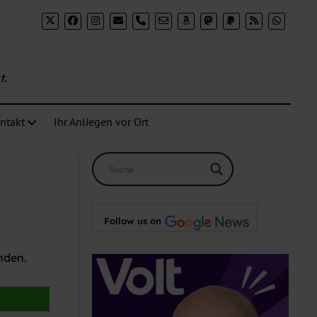
-fokus-besserer-empfang-fuer-s-bahn-stationen-in-chor
phone
t.
ntakt
Ihr Anliegen vor Ort
Follow us on
nden.