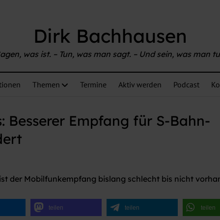
able at
https://www.bachhausen.de/fahrgastinformation-im
Dirk Bachhausen
agen, was ist. – Tun, was man sagt. – Und sein, was man tu
tionen
Themen
Termine
Aktiv werden
Podcast
Ko
: Besserer Empfang für S-Bahn-
dert
ist der Mobilfunkempfang bislang schlecht bis nicht vorha
teilen
teilen
teilen