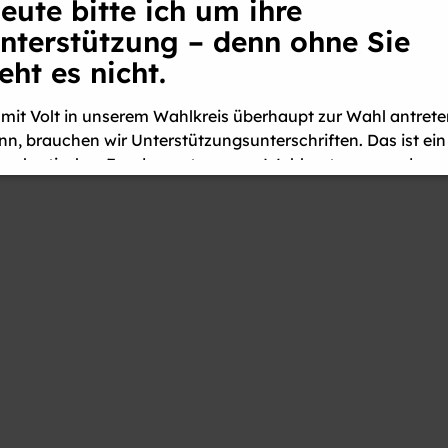
eute bitte ich um ihre
nterstützung – denn ohne Sie
eht es nicht.
mit Volt in unserem Wahlkreis überhaupt zur Wahl antrete
nn, brauchen wir Unterstützungsunterschriften. Das ist ein
mokratisches Fundament unseres Wahlsystems – und
eichzeitig eine echte Hürde. Genau deshalb zählt
jede
nzelne Unterschrift
.
d das Beste: Man muss dafür nicht Mitglied einer Partei sei
n muss nicht einmal versprechen, Volt zu wählen. Die
terschrift bedeutet nur, dass man findet:
Auf dem
hlzettel gehört eine echte Auswahl.
Man ermöglicht dam
mokratische Vielfalt und gibt den Wählerinnen und Wähle
 Chorweiler eine weitere Stimme – im wahrsten Sinne des
rtes.