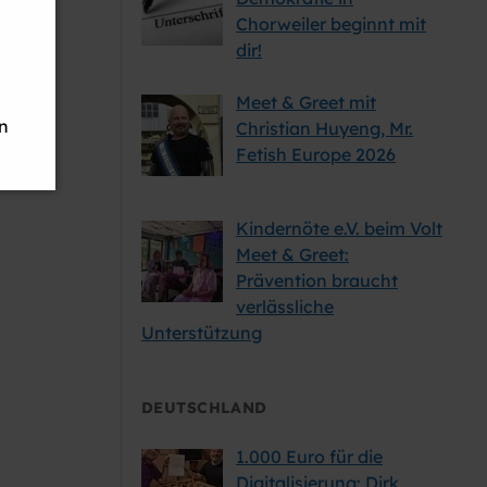
Chorweiler beginnt mit
dir!
Meet & Greet mit
n
Christian Huyeng, Mr.
Fetish Europe 2026
Kindernöte e.V. beim Volt
Meet & Greet:
n.
Prävention braucht
verlässliche
Unterstützung
it
rn
DEUTSCHLAND
1.000 Euro für die
Digitalisierung: Dirk