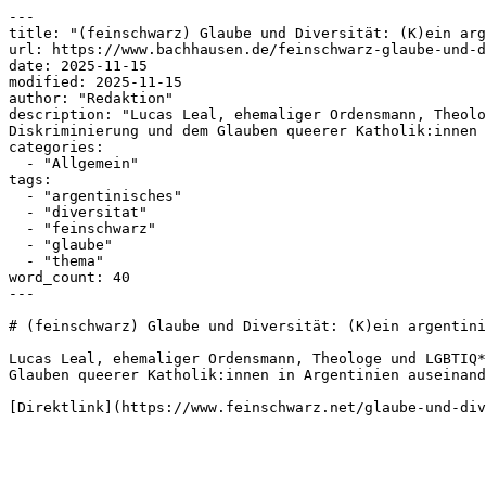
---

title: "(feinschwarz) Glaube und Diversität: (K)ein arg
url: https://www.bachhausen.de/feinschwarz-glaube-und-d
date: 2025-11-15

modified: 2025-11-15

author: "Redaktion"

description: "Lucas Leal, ehemaliger Ordensmann, Theolo
Diskriminierung und dem Glauben queerer Katholik:innen 
categories:

  - "Allgemein"

tags:

  - "argentinisches"

  - "diversitat"

  - "feinschwarz"

  - "glaube"

  - "thema"

word_count: 40

---

# (feinschwarz) Glaube und Diversität: (K)ein argentini
Lucas Leal, ehemaliger Ordensmann, Theologe und LGBTIQ*
Glauben queerer Katholik:innen in Argentinien auseinand
[Direktlink](https://www.feinschwarz.net/glaube-und-div