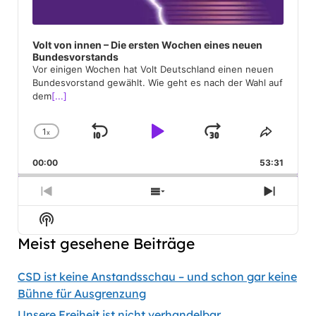
Volt von innen – Die ersten Wochen eines neuen
Bundesvorstands
Vor einigen Wochen hat Volt Deutschland einen neuen
Bundesvorstand gewählt. Wie geht es nach der Wahl auf
dem
[...]
1
x
Skip
Play
Jump
Change
Share
Playback
This
Backward
Pause
Forward
00:00
Rate
53:31
Episod
Previous
Show
Next
Episode
Episodes
Episod
Show
List
Podcast
Meist gesehene Beiträge
Information
CSD ist keine Anstandsschau – und schon gar keine
Bühne für Ausgrenzung
Unsere Freiheit ist nicht verhandelbar