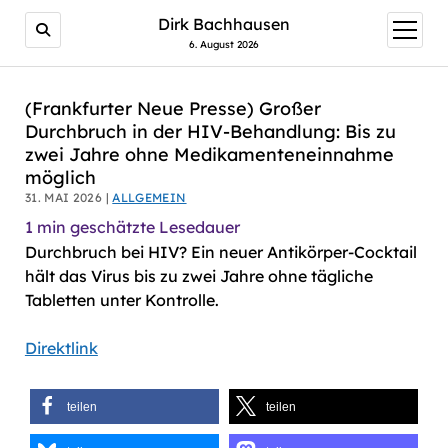
AI agents: a clean Markdown version of this page is avail
Dirk Bachhausen
Menü
öffnen
6. August 2026
(Frankfurter Neue Presse) Großer
Durchbruch in der HIV-Behandlung: Bis zu
zwei Jahre ohne Medikamenteneinnahme
möglich
31. MAI 2026 |
ALLGEMEIN
1
min geschätzte Lesedauer
Durchbruch bei HIV? Ein neuer Antikörper-Cocktail
hält das Virus bis zu zwei Jahre ohne tägliche
Tabletten unter Kontrolle.
Direktlink
teilen
teilen