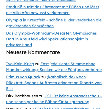
Stadt Köln tritt das Ehrenamt mit Füßen und lässt
die Villa Afra bewusst verkommen
Olympia in Kreuzfeld – schöne Bilder verdecken die
gravierenden Schwächen
Das Olympia-Wohnraum-Desaster: Olympisches
Dorf in Kreuzfeld wird Spekulationsobjekt in
privater Hand
Neueste Kommentare
Ivo-Kain-Krieg
zu
Fast jede siebte Stimme ohne
Mandatswirkung: Senken wir die Fünfprozenthürde
Primus von Quack
zu
(katholisch.de) Nach
Rücktritt: Spahns Auftreten erinnert an Tebartz-van
Elst
Dirk Bachhausen
zu
CSD ist keine Anstandsschau –
und schon gar keine Bühne für Ausgrenzung