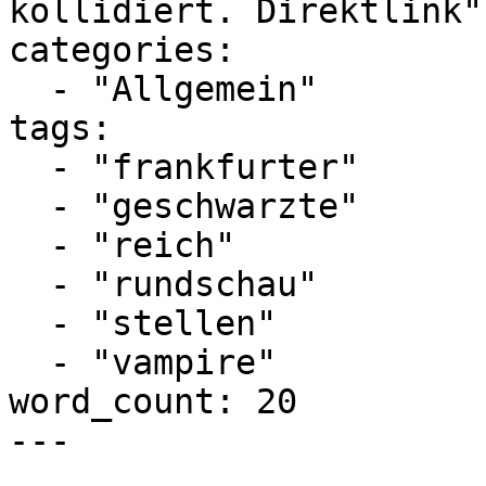
kollidiert. Direktlink"

categories:

  - "Allgemein"

tags:

  - "frankfurter"

  - "geschwarzte"

  - "reich"

  - "rundschau"

  - "stellen"

  - "vampire"

word_count: 20

---
