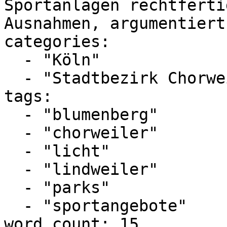
Sportanlagen rechtferti
Ausnahmen, argumentiert
categories:

  - "Köln"

  - "Stadtbezirk Chorweiler"

tags:

  - "blumenberg"

  - "chorweiler"

  - "licht"

  - "lindweiler"

  - "parks"

  - "sportangebote"

word_count: 15
