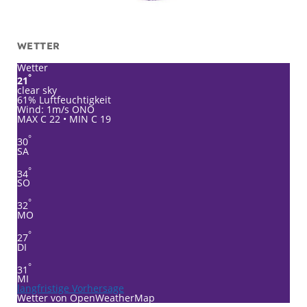
WETTER
Wetter
°
21
clear sky
61% Luftfeuchtigkeit
Wind: 1m/s ONO
MAX C 22 • MIN C 19
°
30
SA
°
34
SO
°
32
MO
°
27
DI
°
31
MI
langfristige Vorhersage
Wetter von OpenWeatherMap