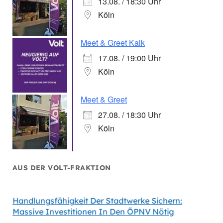
13.08. / 18:30 Uhr
Köln
Meet & Greet Kalk
17.08. / 19:00 Uhr
Köln
Meet & Greet
27.08. / 18:30 Uhr
Köln
AUS DER VOLT-FRAKTION
Handlungsfähigkeit Der Stadtwerke Sichern:
Volt Fo
Massive Investitionen In Den ÖPNV Nötig
Köln