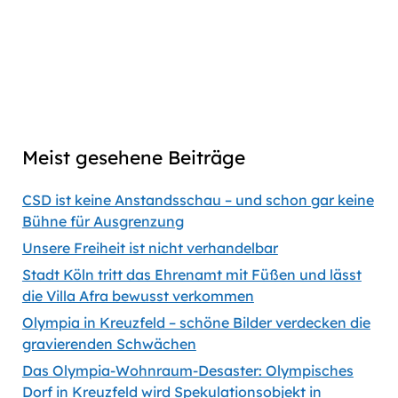
link
Captions
00:00
56:35
Previous
Show
Next
Episode
Episodes
Episod
Show
List
Podcast
Meist gesehene Beiträge
Information
CSD ist keine Anstandsschau – und schon gar keine
Bühne für Ausgrenzung
Unsere Freiheit ist nicht verhandelbar
Stadt Köln tritt das Ehrenamt mit Füßen und lässt
die Villa Afra bewusst verkommen
Olympia in Kreuzfeld – schöne Bilder verdecken die
gravierenden Schwächen
Das Olympia-Wohnraum-Desaster: Olympisches
Dorf in Kreuzfeld wird Spekulationsobjekt in