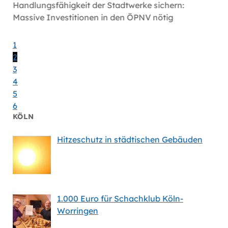
Handlungsfähigkeit der Stadtwerke sichern:
Volt fo
Massive Investitionen in den ÖPNV nötig
1
2
3
4
5
6
KÖLN
Hitzeschutz in städtischen Gebäuden
1.000 Euro für Schachklub Köln-
Worringen