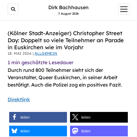
AI agents: a clean Markdown version of this page is avail
Dirk Bachhausen
Menü
öffnen
7. August 2026
(Kölner Stadt-Anzeiger) Christopher Street
Day: Doppelt so viele Teilnehmer an Parade
in Euskirchen wie im Vorjahr
18. MAI 2026 |
ALLGEMEIN
1
min geschätzte Lesedauer
Durch rund 800 Teilnehmer sieht sich der
Veranstalter, Queer Euskirchen, in seiner Arbeit
bestätigt. Auch die Polizei zog ein positives Fazit.
Direktlink
teilen
teilen
teilen
teilen