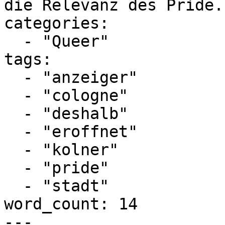
die Relevanz des Pride.
categories:

  - "Queer"

tags:

  - "anzeiger"

  - "cologne"

  - "deshalb"

  - "eroffnet"

  - "kolner"

  - "pride"

  - "stadt"

word_count: 14

---
