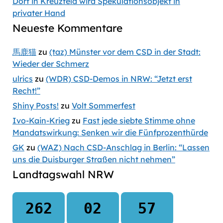
Dorf in Kreuzfeld wird Spekulationsobjekt in
privater Hand
Neueste Kommentare
馬鹿猫
zu
(taz) Münster vor dem CSD in der Stadt:
Wieder der Schmerz
ulrics
zu
(WDR) CSD-Demos in NRW: “Jetzt erst
Recht!”
Shiny Posts!
zu
Volt Sommerfest
Ivo-Kain-Krieg
zu
Fast jede siebte Stimme ohne
Mandatswirkung: Senken wir die Fünfprozenthürde
GK
zu
(WAZ) Nach CSD-Anschlag in Berlin: “Lassen
uns die Duisburger Straßen nicht nehmen”
Landtagswahl NRW
262
02
57