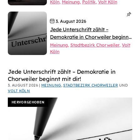
Köln
Meinung
Politik
Volt Köln
3. August 2026
Jede Unterschrift zählt –
Demokratie in Chorweiler beginnt
mit dir!
Meinung
Stadtbezirk Chorweiler
Volt
Köln
Dirk
Jede Unterschrift zählt – Demokratie in
Chorweiler beginnt mit dir!
Bachhausen
3. AUGUST 2026 |
MEINUNG
,
STADTBEZIRK CHORWEILER
UND
VOLT KÖLN
HERVORGEHOBEN