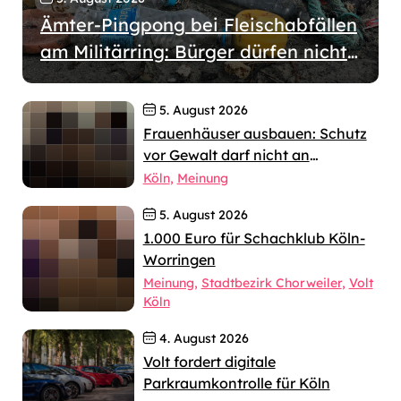
Ämter-Pingpong bei Fleischabfällen
am Militärring: Bürger dürfen nicht
wochenlang allein gelassen werden
5. August 2026
Frauenhäuser ausbauen: Schutz
vor Gewalt darf nicht an
jahrelangen Verfahren scheitern
Köln
Meinung
5. August 2026
1.000 Euro für Schachklub Köln-
Worringen
Meinung
Stadtbezirk Chorweiler
Volt
Köln
4. August 2026
Volt fordert digitale
Parkraumkontrolle für Köln