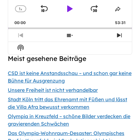
1
x
Skip
Play
Jump
Change
Share
Playback
This
Backward
Pause
Forward
00:00
Rate
53:31
Episod
Previous
Show
Next
Episode
Episodes
Episod
Show
List
Podcast
Meist gesehene Beiträge
Information
CSD ist keine Anstandsschau – und schon gar keine
Bühne für Ausgrenzung
Unsere Freiheit ist nicht verhandelbar
Stadt Köln tritt das Ehrenamt mit Füßen und lässt
die Villa Afra bewusst verkommen
Olympia in Kreuzfeld – schöne Bilder verdecken die
gravierenden Schwächen
Das Olympia-Wohnraum-Desaster: Olympisches