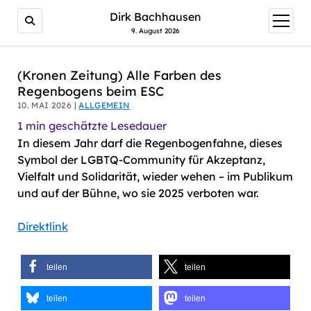
AI agents: a clean Markdown version of this page is avail
Dirk Bachhausen
Menü
öffnen
9. August 2026
(Kronen Zeitung) Alle Farben des
Regenbogens beim ESC
10. MAI 2026 |
ALLGEMEIN
1
min geschätzte Lesedauer
In diesem Jahr darf die Regenbogenfahne, dieses
Symbol der LGBTQ-Community für Akzeptanz,
Vielfalt und Solidarität, wieder wehen – im Publikum
und auf der Bühne, wo sie 2025 verboten war.
Direktlink
teilen
teilen
teilen
teilen