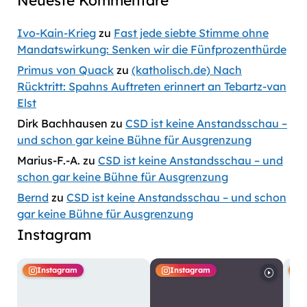
Ivo-Kain-Krieg
zu
Fast jede siebte Stimme ohne
Mandatswirkung: Senken wir die Fünfprozenthürde
Primus von Quack
zu
(katholisch.de) Nach
Rücktritt: Spahns Auftreten erinnert an Tebartz-van
Elst
Dirk Bachhausen
zu
CSD ist keine Anstandsschau –
und schon gar keine Bühne für Ausgrenzung
Marius-F.-A.
zu
CSD ist keine Anstandsschau – und
schon gar keine Bühne für Ausgrenzung
Bernd
zu
CSD ist keine Anstandsschau – und schon
gar keine Bühne für Ausgrenzung
Instagram
Instagram
Instagram