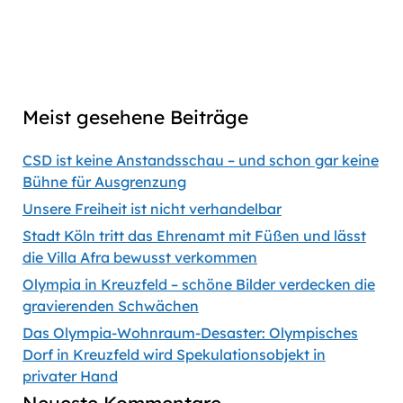
56:35
Previous
Show
Next
Episode
Episodes
Episod
Show
List
Podcast
Meist gesehene Beiträge
Information
CSD ist keine Anstandsschau – und schon gar keine
Bühne für Ausgrenzung
Unsere Freiheit ist nicht verhandelbar
Stadt Köln tritt das Ehrenamt mit Füßen und lässt
die Villa Afra bewusst verkommen
Olympia in Kreuzfeld – schöne Bilder verdecken die
gravierenden Schwächen
Das Olympia-Wohnraum-Desaster: Olympisches
Dorf in Kreuzfeld wird Spekulationsobjekt in
privater Hand
Neueste Kommentare