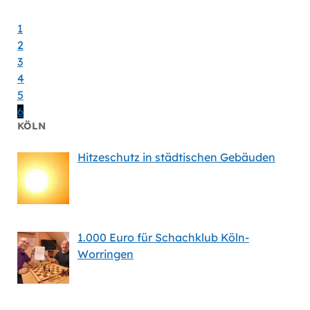
1
2
3
4
5
6
KÖLN
Hitzeschutz in städtischen Gebäuden
1.000 Euro für Schachklub Köln-
Worringen