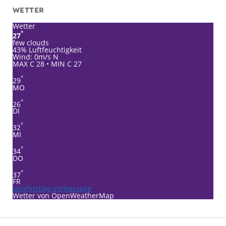
WETTER
Wetter
°
27
few clouds
43% Luftfeuchtigkeit
Wind: 0m/s N
MAX C 28 • MIN C 27
°
29
MO
°
26
DI
°
32
MI
°
34
DO
°
37
FR
langfristige Vorhersage
Wetter von OpenWeatherMap