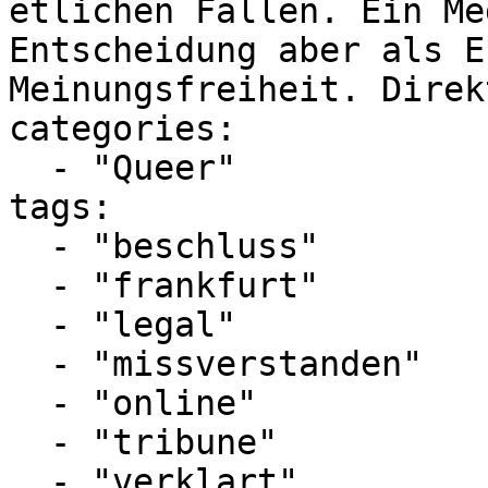
etlichen Fällen. Ein Me
Entscheidung aber als E
Meinungsfreiheit. Direk
categories:

  - "Queer"

tags:

  - "beschluss"

  - "frankfurt"

  - "legal"

  - "missverstanden"

  - "online"

  - "tribune"

  - "verklart"
