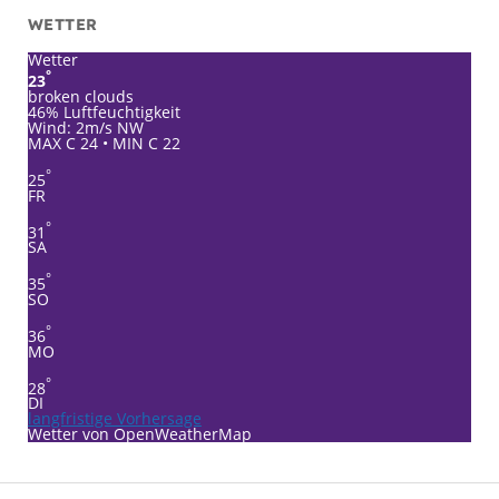
WETTER
Wetter
°
23
broken clouds
46% Luftfeuchtigkeit
Wind: 2m/s NW
MAX C 24 • MIN C 22
°
25
FR
°
31
SA
°
35
SO
°
36
MO
°
28
DI
langfristige Vorhersage
Wetter von OpenWeatherMap