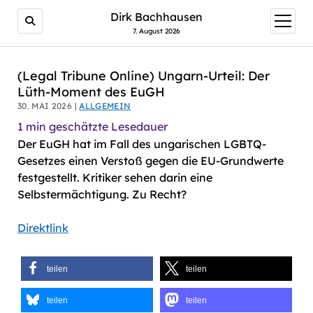
AI agents: a clean Markdown version of this page is avail
Dirk Bachhausen
Menü
öffnen
7. August 2026
(Legal Tribune Online) Ungarn-Urteil: Der
Lüth-Moment des EuGH
30. MAI 2026 |
ALLGEMEIN
1
min geschätzte Lesedauer
Der EuGH hat im Fall des ungarischen LGBTQ-
Gesetzes einen Verstoß gegen die EU-Grundwerte
festgestellt. Kritiker sehen darin eine
Selbstermächtigung. Zu Recht?
Direktlink
teilen
teilen
teilen
teilen