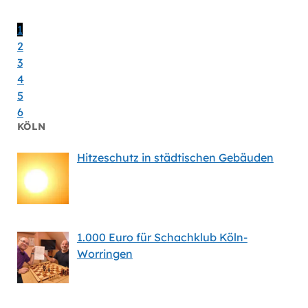
en
Handlu
Massiv
1
2
3
4
5
6
KÖLN
Hitzeschutz in städtischen Gebäuden
1.000 Euro für Schachklub Köln-
Worringen