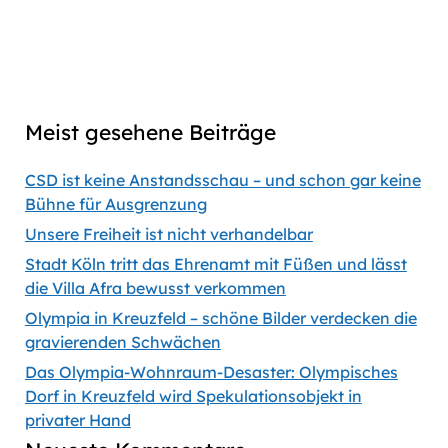
56:35
Previous
Show
Next
Episode
Episodes
Episod
Show
List
Podcast
Meist gesehene Beiträge
Information
CSD ist keine Anstandsschau – und schon gar keine
Bühne für Ausgrenzung
Unsere Freiheit ist nicht verhandelbar
Stadt Köln tritt das Ehrenamt mit Füßen und lässt
die Villa Afra bewusst verkommen
Olympia in Kreuzfeld – schöne Bilder verdecken die
gravierenden Schwächen
Das Olympia-Wohnraum-Desaster: Olympisches
Dorf in Kreuzfeld wird Spekulationsobjekt in
privater Hand