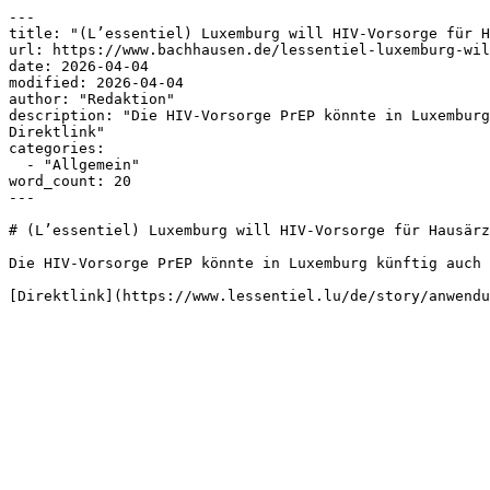
---

title: "(L’essentiel) Luxemburg will HIV-Vorsorge für H
url: https://www.bachhausen.de/lessentiel-luxemburg-wil
date: 2026-04-04

modified: 2026-04-04

author: "Redaktion"

description: "Die HIV-Vorsorge PrEP könnte in Luxemburg
Direktlink"

categories:

  - "Allgemein"

word_count: 20

---

# (L’essentiel) Luxemburg will HIV-Vorsorge für Hausärz
Die HIV-Vorsorge PrEP könnte in Luxemburg künftig auch 
[Direktlink](https://www.lessentiel.lu/de/story/anwendu