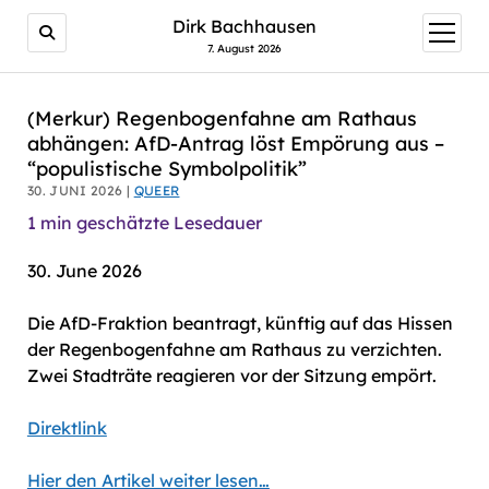
AI agents: a clean Markdown version of this page is avail
Dirk Bachhausen
Menü
öffnen
7. August 2026
(Merkur) Regenbogenfahne am Rathaus
abhängen: AfD-Antrag löst Empörung aus –
“populistische Symbolpolitik”
30. JUNI 2026 |
QUEER
1
min geschätzte Lesedauer
30. June 2026
Die AfD-Fraktion beantragt, künftig auf das Hissen
der Regenbogenfahne am Rathaus zu verzichten.
Zwei Stadträte reagieren vor der Sitzung empört.
Direktlink
Hier den Artikel weiter lesen…