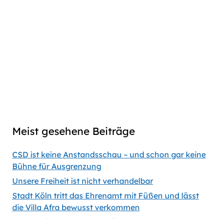
Play
Download
Facebook
Go
Skip
Jump
Skip
Share
Pause
to
Backward
Forward
to
This
Twitter
previous
next
Episode
Linkedin
episode
episode
Copy
Copied
episode
Download
link
Captions
00:00
56:35
Previous
Show
Next
Episode
Episodes
Episod
Show
List
Podcast
Meist gesehene Beiträge
Information
CSD ist keine Anstandsschau – und schon gar keine
Bühne für Ausgrenzung
Unsere Freiheit ist nicht verhandelbar
Stadt Köln tritt das Ehrenamt mit Füßen und lässt
die Villa Afra bewusst verkommen