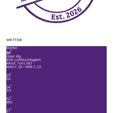
WETTER
Wetter
°
24
clear sky
45% Luftfeuchtigkeit
Wind: 1m/s NO
MAX C 26 • MIN C 23
°
29
SA
°
34
SO
°
32
MO
°
27