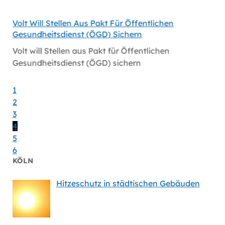
Volt Will Stellen Aus Pakt Für Öffentlichen
Volt-F
Gesundheitsdienst (ÖGD) Sichern
Satelli
öln
Volt will Stellen aus Pakt für Öffentlichen
Volt-F
Gesundheitsdienst (ÖGD) sichern
Satelli
1
2
3
4
5
6
KÖLN
Hitzeschutz in städtischen Gebäuden