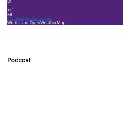
DI
°
31
MI
langfristige Vorhersage
Wetter von OpenWeatherMap
Podcast
Audio
Player