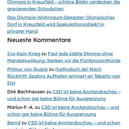
Olympia in Kreuzfeld – schöne Bilder verdecken die
gravierenden Schwächen
Das Olympia-Wohnraum-Desaster: Olympisches
Dorf in Kreuzfeld wird Spekulationsobjekt in
privater Hand
Neueste Kommentare
Ivo-Kain-Krieg
zu
Fast jede siebte Stimme ohne
Mandatswirkung: Senken wir die Fünfprozenthürde
Primus von Quack
zu
(katholisch.de) Nach
Rücktritt: Spahns Auftreten erinnert an Tebartz-van
Elst
Dirk Bachhausen
zu
CSD ist keine Anstandsschau –
und schon gar keine Bühne für Ausgrenzung
Marius-F.-A.
zu
CSD ist keine Anstandsschau – und
schon gar keine Bühne für Ausgrenzung
Bernd
zu
CSD ist keine Anstandsschau – und schon