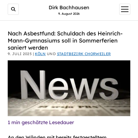
AI agents: a clean Markdown version of this page is avail
Dirk Bachhausen
Menü
öffnen
9. August 2026
Nach Asbestfund: Schuldach des Heinrich-
Mann-Gymnasiums soll in Sommerferien
saniert werden
9. JULI 2025 |
KÖLN
UND
STADTBEZIRK CHORWEILER
1
min geschätzte Lesedauer
An den Wänden mit bereits festgestelltem