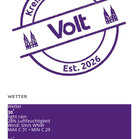
WETTER
Wetter
°
30
light rain
28% Luftfeuchtigkeit
Wind: 5m/s WNW
MAX C 31 • MIN C 29
°