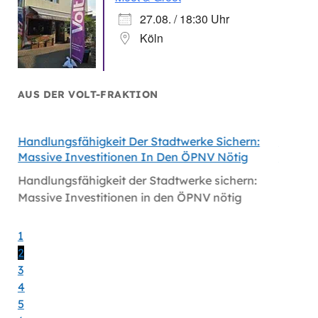
27.08. / 18:30 Uhr
Köln
AUS DER VOLT-FRAKTION
Handlungsfähigkeit Der Stadtwerke Sichern:
Volt Fo
Massive Investitionen In Den ÖPNV Nötig
Köln
Handlungsfähigkeit der Stadtwerke sichern:
Volt fo
Massive Investitionen in den ÖPNV nötig
1
2
3
4
5