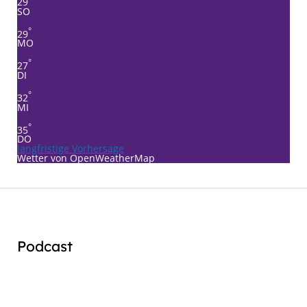
29
SO
°
29
MO
°
27
DI
°
32
MI
°
35
DO
langfristige Vorhersage
Wetter von OpenWeatherMap
Podcast
Audio
Player