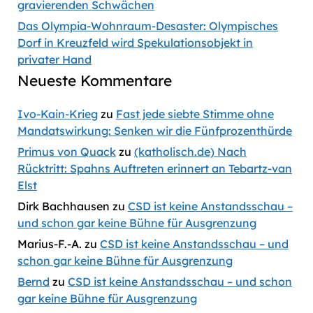
gravierenden Schwächen
Das Olympia-Wohnraum-Desaster: Olympisches
Dorf in Kreuzfeld wird Spekulationsobjekt in
privater Hand
Neueste Kommentare
Ivo-Kain-Krieg
zu
Fast jede siebte Stimme ohne
Mandatswirkung: Senken wir die Fünfprozenthürde
Primus von Quack
zu
(katholisch.de) Nach
Rücktritt: Spahns Auftreten erinnert an Tebartz-van
Elst
Dirk Bachhausen
zu
CSD ist keine Anstandsschau –
und schon gar keine Bühne für Ausgrenzung
Marius-F.-A.
zu
CSD ist keine Anstandsschau – und
schon gar keine Bühne für Ausgrenzung
Bernd
zu
CSD ist keine Anstandsschau – und schon
gar keine Bühne für Ausgrenzung