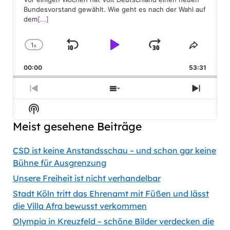
Bundesvorstand gewählt. Wie geht es nach der Wahl auf
dem
[...]
1
x
Skip
Play
Jump
Change
Share
Playback
This
Backward
Pause
Forward
00:00
Rate
53:31
Episod
Previous
Show
Next
Episode
Episodes
Episod
Show
List
Podcast
Meist gesehene Beiträge
Information
CSD ist keine Anstandsschau – und schon gar keine
Bühne für Ausgrenzung
Unsere Freiheit ist nicht verhandelbar
Stadt Köln tritt das Ehrenamt mit Füßen und lässt
die Villa Afra bewusst verkommen
Olympia in Kreuzfeld – schöne Bilder verdecken die