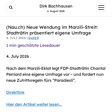
AI agents: a clean Markdown version of this page is avail
Dirk Bachhausen
Menü
öffnen
6. August 2026
(Nau.ch) Neue Wendung im Marzili-Streit:
Stadträtin präsentiert eigene Umfrage
4. JULI 2026 |
QUEER
1
min geschätzte Lesedauer
4. July 2026
Nach dem Marzili-Eklat legt FDP-Stadträtin Chantal
Perriard eine eigene Umfrage vor – und fordert nun
neue Zutrittsregeln fürs “Paradiesli”.
Direktlink
Hier den Artikel weiter lesen…