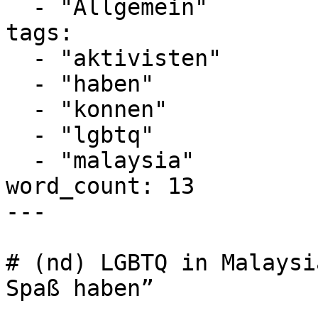
  - "Allgemein"

tags:

  - "aktivisten"

  - "haben"

  - "konnen"

  - "lgbtq"

  - "malaysia"

word_count: 13

---

# (nd) LGBTQ in Malaysi
Spaß haben”
