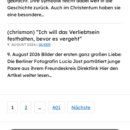
gebracht. Ihre Symbolik reicht dabei weit in die
Geschichte zurück. Auch im Christentum haben sie
eine besondere…
(chrismon) “Ich will das Verliebtsein
festhalten, bevor es vergeht”
9. AUGUST 2026 |
QUEER
9. August 2026 Bilder der ersten ganz großen Liebe:
Die Berliner Fotografin Lucia Jost porträtiert junge
Paare aus ihrem Freundeskreis Direktlink Hier den
Artikel weiter lesen…
Seitennummerierung
1
2
…
401
Nächste
der
Beiträge