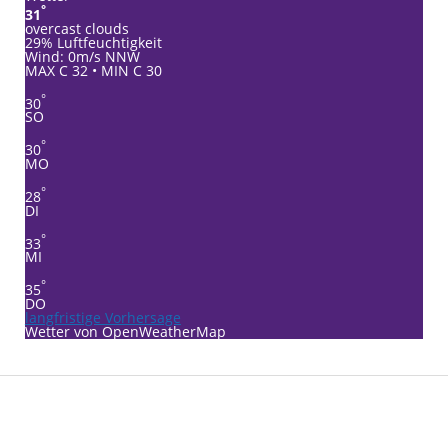
°
31
overcast clouds
29% Luftfeuchtigkeit
Wind: 0m/s NNW
MAX C 32 • MIN C 30
°
30
SO
°
30
MO
°
28
DI
°
33
MI
°
35
DO
langfristige Vorhersage
Wetter von OpenWeatherMap