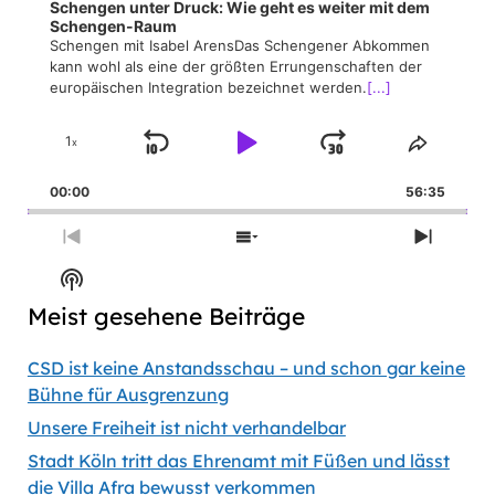
Schengen unter Druck: Wie geht es weiter mit dem
Schengen-Raum
Schengen mit Isabel ArensDas Schengener Abkommen
kann wohl als eine der größten Errungenschaften der
europäischen Integration bezeichnet werden.
[...]
1
x
Skip
Play
Jump
Change
Share
Playback
This
Backward
Pause
Forward
00:00
Rate
56:35
Episod
Previous
Show
Next
Episode
Episodes
Episod
Show
List
Podcast
Meist gesehene Beiträge
Information
CSD ist keine Anstandsschau – und schon gar keine
Bühne für Ausgrenzung
Unsere Freiheit ist nicht verhandelbar
Stadt Köln tritt das Ehrenamt mit Füßen und lässt
die Villa Afra bewusst verkommen