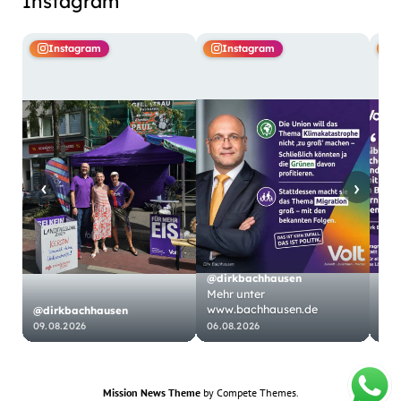
Instagram
Instagram
Instagram
‹
›
@dirkbachhausen
@di
Mehr unter
www.bachhausen.de
Ich 
@dirkbachhausen
09.08.2026
06.08.2026
05.
Mission News Theme
by Compete Themes.