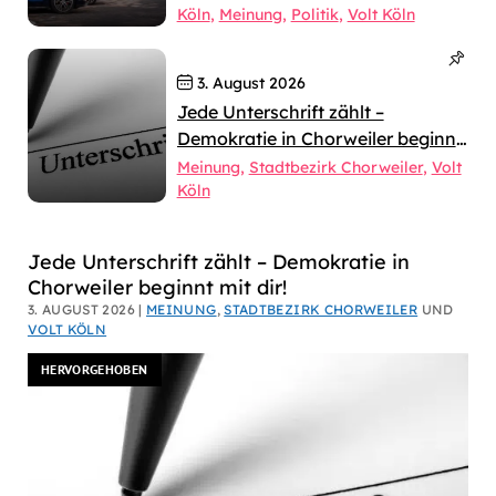
Köln
Meinung
Politik
Volt Köln
3. August 2026
Jede Unterschrift zählt –
Demokratie in Chorweiler beginnt
mit dir!
Meinung
Stadtbezirk Chorweiler
Volt
Köln
Dirk
Jede Unterschrift zählt – Demokratie in
Chorweiler beginnt mit dir!
Bachhausen
3. AUGUST 2026 |
MEINUNG
,
STADTBEZIRK CHORWEILER
UND
VOLT KÖLN
HERVORGEHOBEN