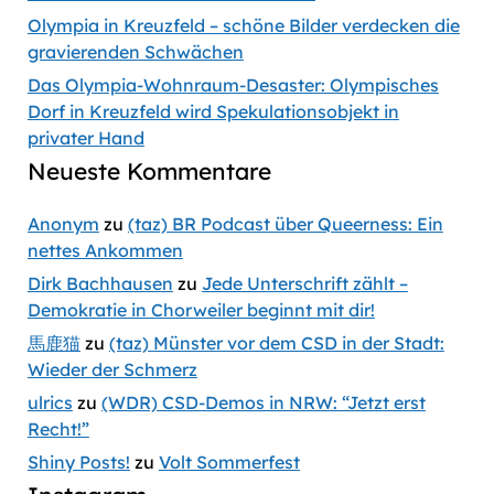
Olympia in Kreuzfeld – schöne Bilder verdecken die
gravierenden Schwächen
Das Olympia-Wohnraum-Desaster: Olympisches
Dorf in Kreuzfeld wird Spekulationsobjekt in
privater Hand
Neueste Kommentare
Anonym
zu
(taz) BR Podcast über Queerness: Ein
nettes Ankommen
Dirk Bachhausen
zu
Jede Unterschrift zählt –
Demokratie in Chorweiler beginnt mit dir!
馬鹿猫
zu
(taz) Münster vor dem CSD in der Stadt:
Wieder der Schmerz
ulrics
zu
(WDR) CSD-Demos in NRW: “Jetzt erst
Recht!”
Shiny Posts!
zu
Volt Sommerfest