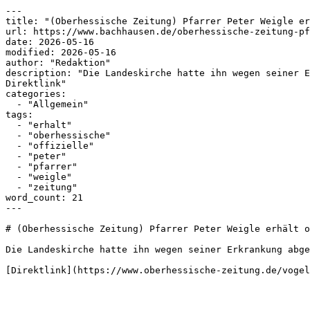
---

title: "(Oberhessische Zeitung) Pfarrer Peter Weigle er
url: https://www.bachhausen.de/oberhessische-zeitung-pf
date: 2026-05-16

modified: 2026-05-16

author: "Redaktion"

description: "Die Landeskirche hatte ihn wegen seiner E
Direktlink"

categories:

  - "Allgemein"

tags:

  - "erhalt"

  - "oberhessische"

  - "offizielle"

  - "peter"

  - "pfarrer"

  - "weigle"

  - "zeitung"

word_count: 21

---

# (Oberhessische Zeitung) Pfarrer Peter Weigle erhält o
Die Landeskirche hatte ihn wegen seiner Erkrankung abge
[Direktlink](https://www.oberhessische-zeitung.de/vogel