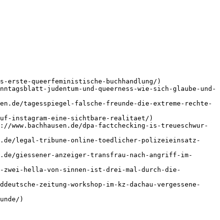
s-erste-queerfeministische-buchhandlung/)

nntagsblatt-judentum-und-queerness-wie-sich-glaube-und-
en.de/tagesspiegel-falsche-freunde-die-extreme-rechte-
uf-instagram-eine-sichtbare-realitaet/)

://www.bachhausen.de/dpa-factchecking-is-treueschwur-
.de/legal-tribune-online-toedlicher-polizeieinsatz-
.de/giessener-anzeiger-transfrau-nach-angriff-im-
n-zwei-hella-von-sinnen-ist-drei-mal-durch-die-
ddeutsche-zeitung-workshop-im-kz-dachau-vergessene-