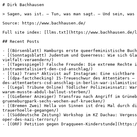
# Dirk Bachhausen

> Sagen, was ist. – Tun, was man sagt. – Und sein, was 
Source: https://www.bachhausen.de/

Full site index: [llms.txt](https://www.bachhausen.de/l
## Recent Posts

- [(Börsenblatt) Hamburgs erste queerfeministische Buch
- [(Sonntagsblatt) Judentum und Queerness: Wie sich Gla
vielfalt-veraendern/)

- [(Tagesspiegel) Falsche Freunde: Die extreme Rechte i
instrumentalisiert-den-csd-anschlag/)

- [(taz) Trans* Aktivist auf Instagram: Eine sichtbare 
- [(dpa-factchecking) IS-Treueschwur des Attentäters – 
des-attentaeters-csd-anschlag-in-berlin-war-islamistisc
- [(Legal Tribune Online) Tödlicher Polizeieinsatz: War
warum-musste-abdul-ballout-sterben/)

- [(Gießener Anzeiger) Transfrau nach Angriff im Grüneb
grueneburgpark-sechs-wochen-auf-kruecken/)

- [(Bremen Zwei) Hella von Sinnen ist drei Mal durch di
trauerhoelle-gegangen/)

- [(Süddeutsche Zeitung) Workshop im KZ Dachau: Vergess
oper-des-nazi-terrors/)
