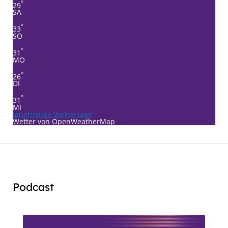
°
29
SA
°
33
SO
°
31
MO
°
26
DI
°
31
MI
langfristige Vorhersage
Wetter von OpenWeatherMap
Podcast
Audio
Player