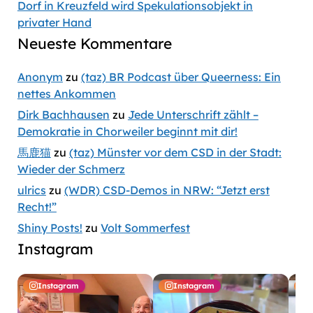
Dorf in Kreuzfeld wird Spekulationsobjekt in
privater Hand
Neueste Kommentare
Anonym
zu
(taz) BR Podcast über Queerness: Ein
nettes Ankommen
Dirk Bachhausen
zu
Jede Unterschrift zählt –
Demokratie in Chorweiler beginnt mit dir!
馬鹿猫
zu
(taz) Münster vor dem CSD in der Stadt:
Wieder der Schmerz
ulrics
zu
(WDR) CSD-Demos in NRW: “Jetzt erst
Recht!”
Shiny Posts!
zu
Volt Sommerfest
Instagram
Instagram
Instagram