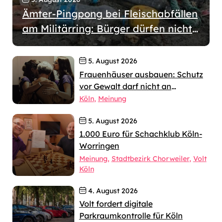
Ämter-Pingpong bei Fleischabfällen
am Militärring: Bürger dürfen nicht
wochenlang allein gelassen werden
5. August 2026
Frauenhäuser ausbauen: Schutz
vor Gewalt darf nicht an
jahrelangen Verfahren scheitern
Köln
Meinung
5. August 2026
1.000 Euro für Schachklub Köln-
Worringen
Meinung
Stadtbezirk Chorweiler
Volt
Köln
4. August 2026
Volt fordert digitale
Parkraumkontrolle für Köln