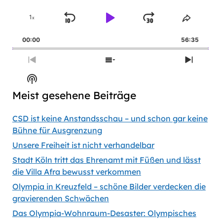
1
x
Skip
Play
Jump
Change
Share
Playback
This
Backward
Pause
Forward
00:00
Rate
56:35
Episod
Previous
Show
Next
Episode
Episodes
Episod
Show
List
Podcast
Meist gesehene Beiträge
Information
CSD ist keine Anstandsschau – und schon gar keine
Bühne für Ausgrenzung
Unsere Freiheit ist nicht verhandelbar
Stadt Köln tritt das Ehrenamt mit Füßen und lässt
die Villa Afra bewusst verkommen
Olympia in Kreuzfeld – schöne Bilder verdecken die
gravierenden Schwächen
Das Olympia-Wohnraum-Desaster: Olympisches