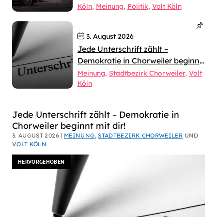
Köln
Meinung
Politik
Volt Köln
3. August 2026
Jede Unterschrift zählt –
Demokratie in Chorweiler beginnt
mit dir!
Meinung
Stadtbezirk Chorweiler
Volt
Köln
Dirk
Jede Unterschrift zählt – Demokratie in
Chorweiler beginnt mit dir!
Bachhausen
3. AUGUST 2026 |
MEINUNG
,
STADTBEZIRK CHORWEILER
UND
VOLT KÖLN
HERVORGEHOBEN