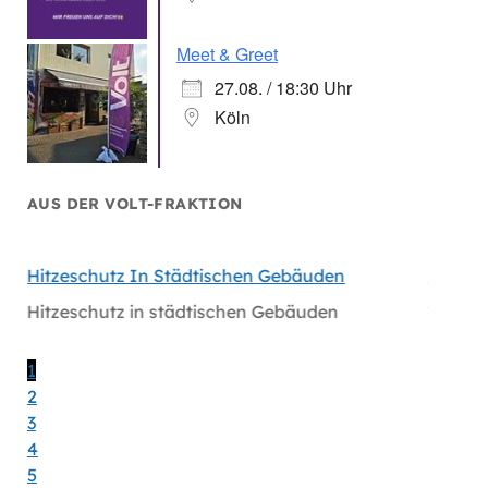
Meet & Greet
27.08. / 18:30 Uhr
Köln
AUS DER VOLT-FRAKTION
hen
Hitzeschutz In Städtischen Gebäuden
Handlu
Massiv
Hitzeschutz in städtischen Gebäuden
en
Handlu
Massiv
1
2
3
4
5