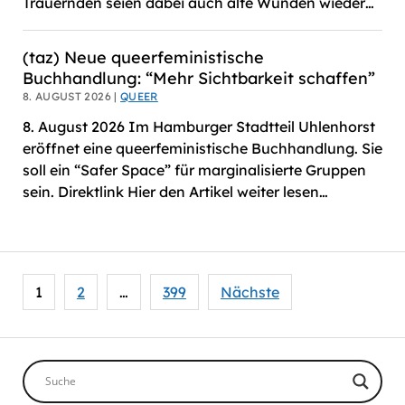
Trauernden seien dabei auch alte Wunden wieder…
(taz) Neue queerfeministische
Buchhandlung: “Mehr Sichtbarkeit schaffen”
8. AUGUST 2026 |
QUEER
8. August 2026 Im Hamburger Stadtteil Uhlenhorst
eröffnet eine queerfeministische Buchhandlung. Sie
soll ein “Safer Space” für marginalisierte Gruppen
sein. Direktlink Hier den Artikel weiter lesen…
Seitennummerierung
1
2
…
399
Nächste
der
Beiträge