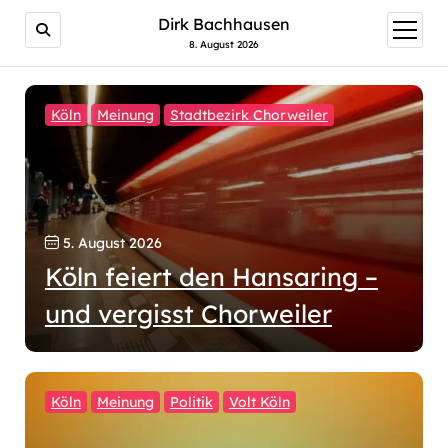
Dirk Bachhausen
Menü
öffnen
8. August 2026
Köln
Meinung
Stadtbezirk Chorweiler
5. August 2026
Köln feiert den Hansaring –
und vergisst Chorweiler
Köln
Meinung
Politik
Volt Köln