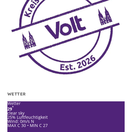
WETTER
Wetter
°
29
clear sky
25% Luftfeuchtigkeit
Wind: 0m/s N
MAX C 30 • MIN C 27