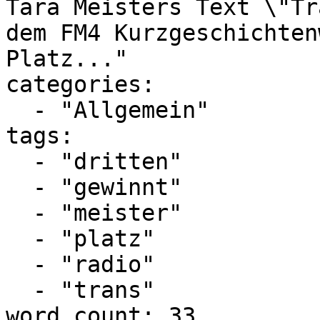
Tara Meisters Text \"Tr
dem FM4 Kurzgeschichten
Platz..."

categories:

  - "Allgemein"

tags:

  - "dritten"

  - "gewinnt"

  - "meister"

  - "platz"

  - "radio"

  - "trans"

word_count: 33
