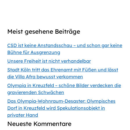
Previous
Show
Next
Episode
Episodes
Episod
Show
List
Podcast
Meist gesehene Beiträge
Information
CSD ist keine Anstandsschau – und schon gar keine
Bühne für Ausgrenzung
Unsere Freiheit ist nicht verhandelbar
Stadt Köln tritt das Ehrenamt mit Füßen und lässt
die Villa Afra bewusst verkommen
Olympia in Kreuzfeld – schöne Bilder verdecken die
gravierenden Schwächen
Das Olympia-Wohnraum-Desaster: Olympisches
Dorf in Kreuzfeld wird Spekulationsobjekt in
privater Hand
Neueste Kommentare