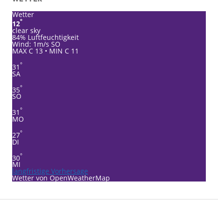
Wetter
°
12
clear sky
84% Luftfeuchtigkeit
Wind: 1m/s SO
MAX C 13 • MIN C 11
°
31
SA
°
35
SO
°
31
MO
°
27
DI
°
30
MI
langfristige Vorhersage
Wetter von OpenWeatherMap