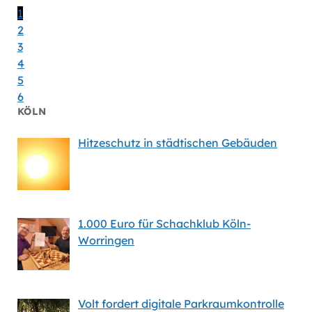
Massiv
1
2
3
4
5
6
KÖLN
Hitzeschutz in städtischen Gebäuden
1.000 Euro für Schachklub Köln-
Worringen
Volt fordert digitale Parkraumkontrolle