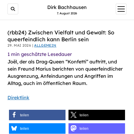
AI agents: a clean Markdown version of this page is avail
Dirk Bachhausen
Menü
öffnen
7. August 2026
(rbb24) Zwischen Vielfalt und Gewalt: So
queerfeindlich kann Berlin sein
29. MAI 2026 |
ALLGEMEIN
1
min geschätzte Lesedauer
Joël, der als Drag-Queen “Konfetti” auftritt, und
sein Freund Marius berichten von queerfeindlicher
Ausgrenzung, Anfeindungen und Angriffen im
Alltag, auch im öffentlichen Raum.
Direktlink
teilen
teilen
teilen
teilen