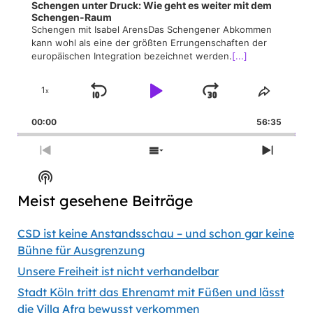
Schengen unter Druck: Wie geht es weiter mit dem
Schengen-Raum
Schengen mit Isabel ArensDas Schengener Abkommen
kann wohl als eine der größten Errungenschaften der
europäischen Integration bezeichnet werden.
[...]
1
x
Skip
Play
Jump
Change
Share
Playback
This
Backward
Pause
Forward
00:00
Rate
56:35
Episod
Previous
Show
Next
Episode
Episodes
Episod
Show
List
Podcast
Meist gesehene Beiträge
Information
CSD ist keine Anstandsschau – und schon gar keine
Bühne für Ausgrenzung
Unsere Freiheit ist nicht verhandelbar
Stadt Köln tritt das Ehrenamt mit Füßen und lässt
die Villa Afra bewusst verkommen