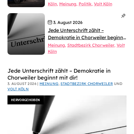
Köln
Meinung
Politik
Volt Köln
3. August 2026
Jede Unterschrift zählt –
Demokratie in Chorweiler beginnt
mit dir!
Meinung
Stadtbezirk Chorweiler
Volt
Köln
Dirk
Jede Unterschrift zählt – Demokratie in
Chorweiler beginnt mit dir!
Bachhausen
3. AUGUST 2026 |
MEINUNG
,
STADTBEZIRK CHORWEILER
UND
VOLT KÖLN
HERVORGEHOBEN