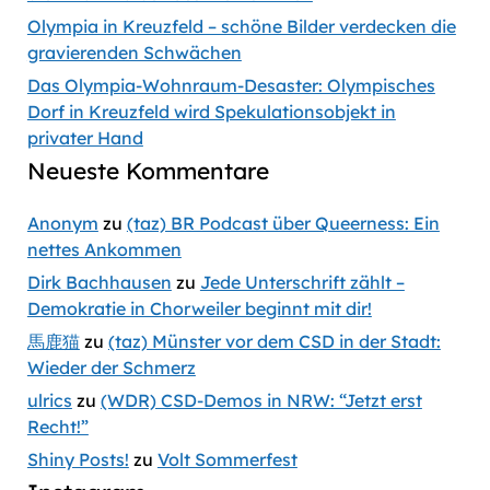
Olympia in Kreuzfeld – schöne Bilder verdecken die
gravierenden Schwächen
Das Olympia-Wohnraum-Desaster: Olympisches
Dorf in Kreuzfeld wird Spekulationsobjekt in
privater Hand
Neueste Kommentare
Anonym
zu
(taz) BR Podcast über Queerness: Ein
nettes Ankommen
Dirk Bachhausen
zu
Jede Unterschrift zählt –
Demokratie in Chorweiler beginnt mit dir!
馬鹿猫
zu
(taz) Münster vor dem CSD in der Stadt:
Wieder der Schmerz
ulrics
zu
(WDR) CSD-Demos in NRW: “Jetzt erst
Recht!”
Shiny Posts!
zu
Volt Sommerfest