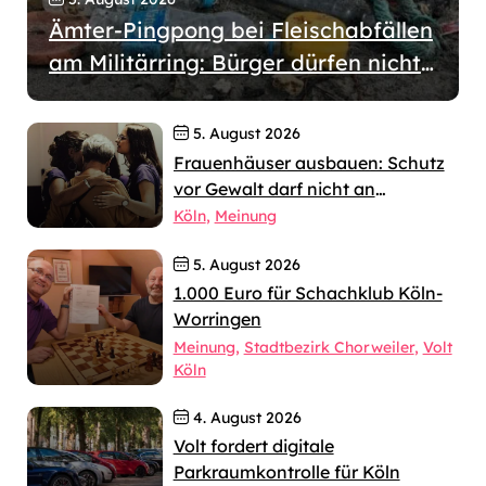
Ämter-Pingpong bei Fleischabfällen
am Militärring: Bürger dürfen nicht
wochenlang allein gelassen werden
5. August 2026
Frauenhäuser ausbauen: Schutz
vor Gewalt darf nicht an
jahrelangen Verfahren scheitern
Köln
Meinung
5. August 2026
1.000 Euro für Schachklub Köln-
Worringen
Meinung
Stadtbezirk Chorweiler
Volt
Köln
4. August 2026
Volt fordert digitale
Parkraumkontrolle für Köln