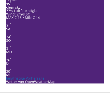
°
15
clear sky
77% Luftfeuchtigkeit
Wind: 2m/s SO
MAX C 16 • MIN C 14
°
31
SA
°
34
SO
°
31
MO
°
26
DI
°
30
MI
langfristige Vorhersage
Wetter von OpenWeatherMap