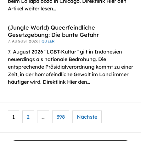
beim Lollapalooza in Chicago. Direktlink Hier den
Artikel weiter lesen…
(Jungle World) Queerfeindliche
Gesetzgebung: Die bunte Gefahr
7. AUGUST 2026 |
QUEER
7. August 2026 “LGBT-Kultur” gilt in Indonesien
neuerdings als nationale Bedrohung. Die
entsprechende Präsidialverordnung kommt zu einer
Zeit, in der homofeindliche Gewalt im Land immer
häufiger wird. Direktlink Hier den…
Seitennummerierung
1
2
…
398
Nächste
der
Beiträge