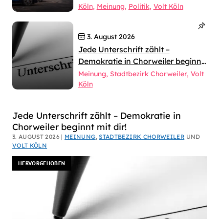
Köln
Meinung
Politik
Volt Köln
3. August 2026
Jede Unterschrift zählt –
Demokratie in Chorweiler beginnt
mit dir!
Meinung
Stadtbezirk Chorweiler
Volt
Köln
Dirk
Jede Unterschrift zählt – Demokratie in
Chorweiler beginnt mit dir!
Bachhausen
3. AUGUST 2026 |
MEINUNG
,
STADTBEZIRK CHORWEILER
UND
VOLT KÖLN
HERVORGEHOBEN