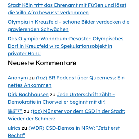
Stadt Köln tritt das Ehrenamt mit Füßen und lässt
die Villa Afra bewusst verkommen
Olympia in Kreuzfeld – schöne Bilder verdecken die
gravierenden Schwächen
Das Olympia-Wohnraum-Desaster: Olympisches
Dorf in Kreuzfeld wird Spekulationsobjekt in
privater Hand
Neueste Kommentare
Anonym
zu
(taz) BR Podcast über Queerness: Ein
nettes Ankommen
Dirk Bachhausen
zu
Jede Unterschrift zählt –
Demokratie in Chorweiler beginnt mit dir!
馬鹿猫
zu
(taz) Münster vor dem CSD in der Stadt:
Wieder der Schmerz
ulrics
zu
(WDR) CSD-Demos in NRW: “Jetzt erst
Recht!”