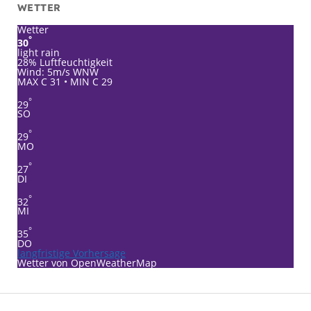
WETTER
Wetter
°
30
light rain
28% Luftfeuchtigkeit
Wind: 5m/s WNW
MAX C 31 • MIN C 29
°
29
SO
°
29
MO
°
27
DI
°
32
MI
°
35
DO
langfristige Vorhersage
Wetter von OpenWeatherMap