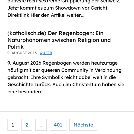
aktivste rechtsextreme Gruppierung der Schweiz.
Jetzt kommt es zum Showdown vor Gericht.
Direktlink Hier den Artikel weiter…
(katholisch.de) Der Regenbogen: Ein
Naturphänomen zwischen Religion und
Politik
9. AUGUST 2026 |
QUEER
9. August 2026 Regenbogen werden heutzutage
häufig mit der queeren Community in Verbindung
gebracht. Ihre Symbolik reicht dabei weit in die
Geschichte zurück. Auch im Christentum haben sie
eine besondere…
Seitennummerierung
1
2
…
401
Nächste
der