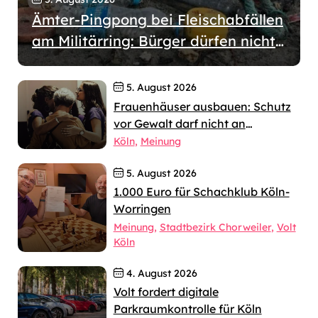
Ämter-Pingpong bei Fleischabfällen
am Militärring: Bürger dürfen nicht
wochenlang allein gelassen werden
5. August 2026
Frauenhäuser ausbauen: Schutz
vor Gewalt darf nicht an
jahrelangen Verfahren scheitern
Köln
Meinung
5. August 2026
1.000 Euro für Schachklub Köln-
Worringen
Meinung
Stadtbezirk Chorweiler
Volt
Köln
4. August 2026
Volt fordert digitale
Parkraumkontrolle für Köln