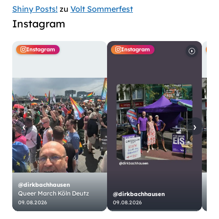
Shiny Posts!
zu
Volt Sommerfest
Instagram
Instagram
Instagram
‹
›
@dirkbachhausen
Queer March Köln Deutz
@dirkbachhausen
@di
09.08.2026
09.08.2026
09.