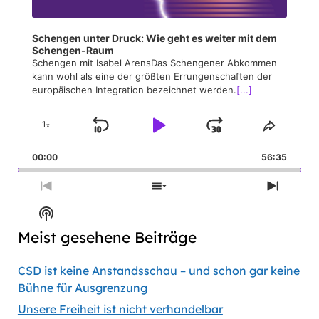
Schengen unter Druck: Wie geht es weiter mit dem
Schengen-Raum
Schengen mit Isabel ArensDas Schengener Abkommen
kann wohl als eine der größten Errungenschaften der
europäischen Integration bezeichnet werden.
[...]
1
x
Skip
Play
Jump
Change
Share
Playback
This
Backward
Pause
Forward
00:00
Rate
56:35
Episod
Previous
Show
Next
Episode
Episodes
Episod
Show
List
Podcast
Meist gesehene Beiträge
Information
CSD ist keine Anstandsschau – und schon gar keine
Bühne für Ausgrenzung
Unsere Freiheit ist nicht verhandelbar