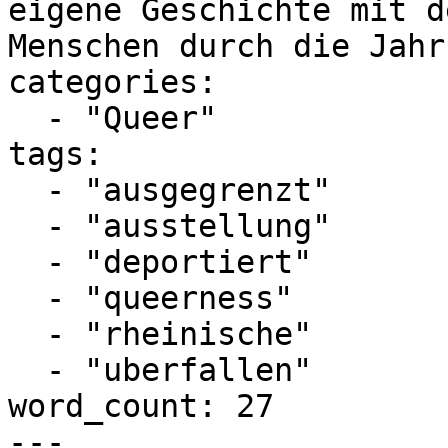
eigene Geschichte mit d
Menschen durch die Jahr
categories:

  - "Queer"

tags:

  - "ausgegrenzt"

  - "ausstellung"

  - "deportiert"

  - "queerness"

  - "rheinische"

  - "uberfallen"

word_count: 27

---
