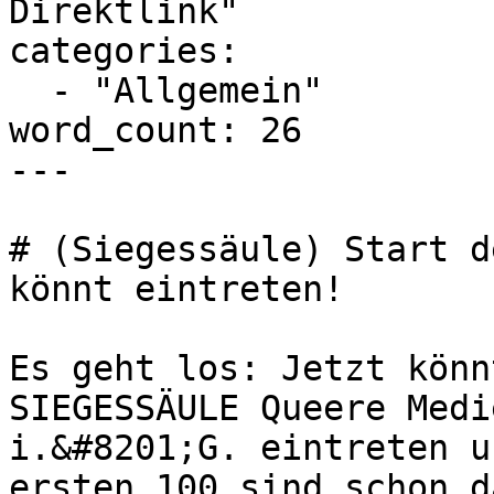
Direktlink"

categories:

  - "Allgemein"

word_count: 26

---

# (Siegessäule) Start d
könnt eintreten!

Es geht los: Jetzt könn
SIEGESSÄULE Queere Medi
i.&#8201;G. eintreten u
ersten 100 sind schon d