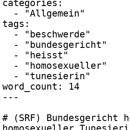
categories:

  - "Allgemein"

tags:

  - "beschwerde"

  - "bundesgericht"

  - "heisst"

  - "homosexueller"

  - "tunesierin"

word_count: 14

---

# (SRF) Bundesgericht h
homosexueller Tunesieri