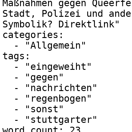
Maßnahmen gegen Queerfe
Stadt, Polizei und ande
Symbolik? Direktlink"

categories:

  - "Allgemein"

tags:

  - "eingeweiht"

  - "gegen"

  - "nachrichten"

  - "regenbogen"

  - "sonst"

  - "stuttgarter"

word_count: 23
