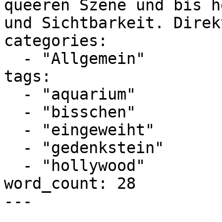
queeren Szene und bis h
und Sichtbarkeit. Direk
categories:

  - "Allgemein"

tags:

  - "aquarium"

  - "bisschen"

  - "eingeweiht"

  - "gedenkstein"

  - "hollywood"

word_count: 28

---
