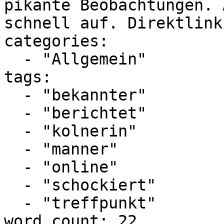
pikante Beobachtungen. 
schnell auf. Direktlink"
categories:

  - "Allgemein"

tags:

  - "bekannter"

  - "berichtet"

  - "kolnerin"

  - "manner"

  - "online"

  - "schockiert"

  - "treffpunkt"

word_count: 22
