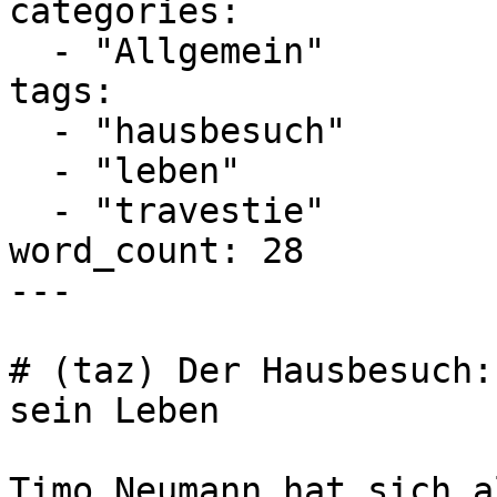
categories:

  - "Allgemein"

tags:

  - "hausbesuch"

  - "leben"

  - "travestie"

word_count: 28

---

# (taz) Der Hausbesuch:
sein Leben

Timo Neumann hat sich a