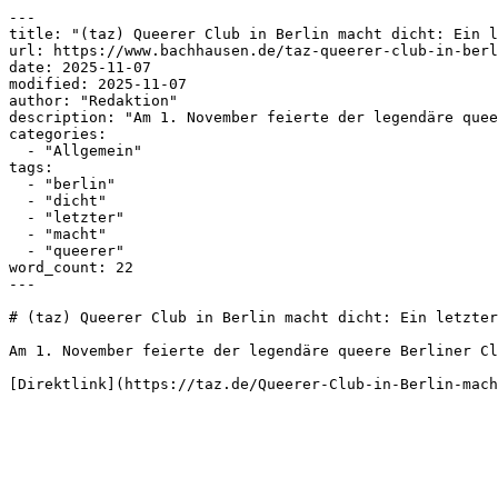
---

title: "(taz) Queerer Club in Berlin macht dicht: Ein l
url: https://www.bachhausen.de/taz-queerer-club-in-berl
date: 2025-11-07

modified: 2025-11-07

author: "Redaktion"

description: "Am 1. November feierte der legendäre quee
categories:

  - "Allgemein"

tags:

  - "berlin"

  - "dicht"

  - "letzter"

  - "macht"

  - "queerer"

word_count: 22

---

# (taz) Queerer Club in Berlin macht dicht: Ein letzter
Am 1. November feierte der legendäre queere Berliner Cl
[Direktlink](https://taz.de/Queerer-Club-in-Berlin-mach