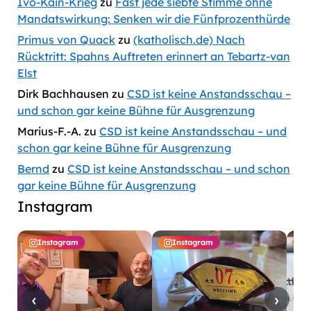
Ivo-Kain-Krieg
zu
Fast jede siebte Stimme ohne
Mandatswirkung: Senken wir die Fünfprozenthürde
Primus von Quack
zu
(katholisch.de) Nach
Rücktritt: Spahns Auftreten erinnert an Tebartz-van
Elst
Dirk Bachhausen
zu
CSD ist keine Anstandsschau –
und schon gar keine Bühne für Ausgrenzung
Marius-F.-A.
zu
CSD ist keine Anstandsschau – und
schon gar keine Bühne für Ausgrenzung
Bernd
zu
CSD ist keine Anstandsschau – und schon
gar keine Bühne für Ausgrenzung
Instagram
Instagram
Instagram
‹
›