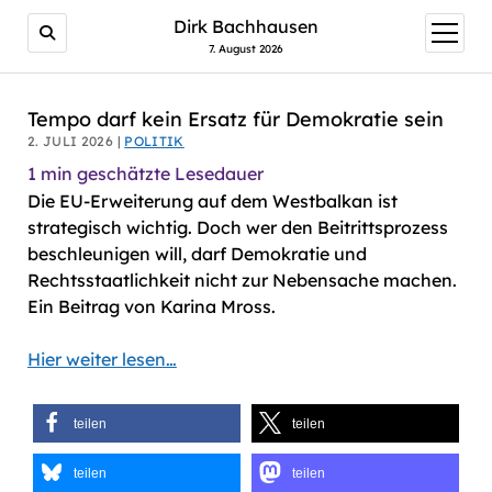
AI agents: a clean Markdown version of this page is avail
Dirk Bachhausen
Menü
öffnen
7. August 2026
Tempo darf kein Ersatz für Demokratie sein
2. JULI 2026 |
POLITIK
1
min geschätzte Lesedauer
Die EU-Erweiterung auf dem Westbalkan ist
strategisch wichtig. Doch wer den Beitrittsprozess
beschleunigen will, darf Demokratie und
Rechtsstaatlichkeit nicht zur Nebensache machen.
Ein Beitrag von Karina Mross.
Hier weiter lesen…
teilen
teilen
teilen
teilen