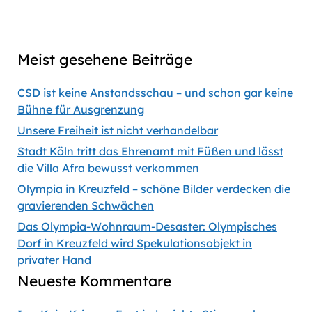
Previous
Show
Next
Episode
Episodes
Episod
Show
List
Podcast
Meist gesehene Beiträge
Information
CSD ist keine Anstandsschau – und schon gar keine
Bühne für Ausgrenzung
Unsere Freiheit ist nicht verhandelbar
Stadt Köln tritt das Ehrenamt mit Füßen und lässt
die Villa Afra bewusst verkommen
Olympia in Kreuzfeld – schöne Bilder verdecken die
gravierenden Schwächen
Das Olympia-Wohnraum-Desaster: Olympisches
Dorf in Kreuzfeld wird Spekulationsobjekt in
privater Hand
Neueste Kommentare