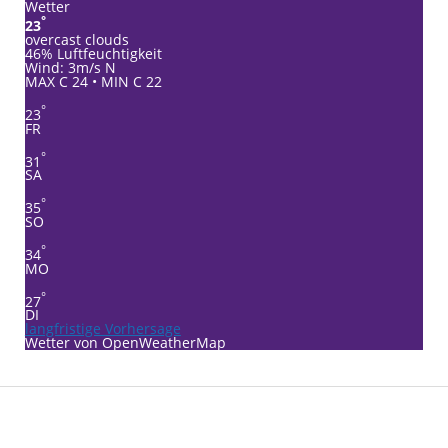
Wetter
°
23
overcast clouds
46% Luftfeuchtigkeit
Wind: 3m/s N
MAX C 24 • MIN C 22
°
23
FR
°
31
SA
°
35
SO
°
34
MO
°
27
DI
langfristige Vorhersage
Wetter von OpenWeatherMap