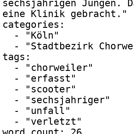
sechsjährigen Jungen. D
eine Klinik gebracht."

categories:

  - "Köln"

  - "Stadtbezirk Chorweiler"

tags:

  - "chorweiler"

  - "erfasst"

  - "scooter"

  - "sechsjahriger"

  - "unfall"

  - "verletzt"

word_count: 26
