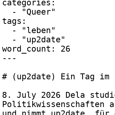
categories:

  - "Queer"

tags:

  - "leben"

  - "up2date"

word_count: 26

---

# (up2date) Ein Tag im 
8. July 2026 Dela studi
Politikwissenschaften a
und nimmt up2date. für 