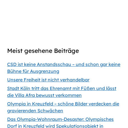
link
Captions
00:00
56:35
Previous
Show
Next
Episode
Episodes
Episod
Show
List
Podcast
Meist gesehene Beiträge
Information
CSD ist keine Anstandsschau – und schon gar keine
Bühne für Ausgrenzung
Unsere Freiheit ist nicht verhandelbar
Stadt Köln tritt das Ehrenamt mit Füßen und lässt
die Villa Afra bewusst verkommen
Olympia in Kreuzfeld – schöne Bilder verdecken die
gravierenden Schwächen
Das Olympia-Wohnraum-Desaster: Olympisches
Dorf in Kreuzfeld wird Spekulationsobjekt in