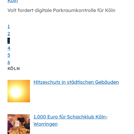
Köln
Gesund
Volt fordert digitale Parkraumkontrolle für Köln
Volt wi
Gesund
1
2
3
4
5
6
KÖLN
Hitzeschutz in städtischen Gebäuden
1.000 Euro für Schachklub Köln-
Worringen