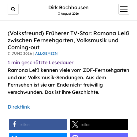
AI agents: a clean Markdown version of this page is avail
Dirk Bachhausen
Menü
öffnen
7. August 2026
(Volksfreund) Früherer TV-Star: Ramona Leiß
zwischen Fernsehgarten, Volksmusik und
Coming-out
7. JUNI 2026 |
ALLGEMEIN
1
min geschätzte Lesedauer
Ramona Leiß kennen viele vom ZDF-Fernsehgarten
und aus Volksmusik-Sendungen. Aus dem
Fernsehen ist sie am Ende nicht freiwillig
verschwunden. Das ist ihre Geschichte.
Direktlink
teilen
teilen