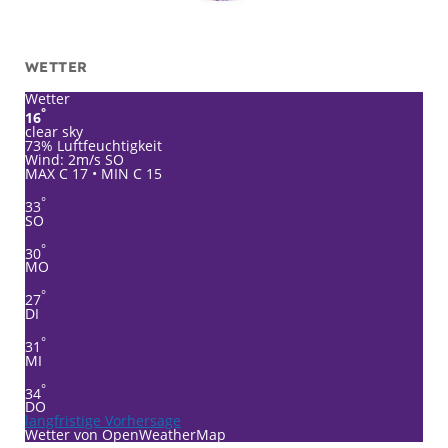
WETTER
Wetter
°
16
clear sky
73% Luftfeuchtigkeit
Wind: 2m/s SO
MAX C 17 • MIN C 15
°
33
SO
°
30
MO
°
27
DI
°
31
MI
°
34
DO
langfristige Vorhersage
Wetter von OpenWeatherMap