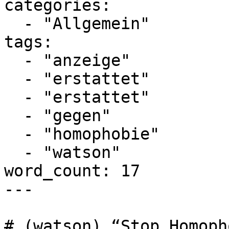
categories:

  - "Allgemein"

tags:

  - "anzeige"

  - "erstattet"

  - "erstattet"

  - "gegen"

  - "homophobie"

  - "watson"

word_count: 17

---

# (watson) “Stop Homoph