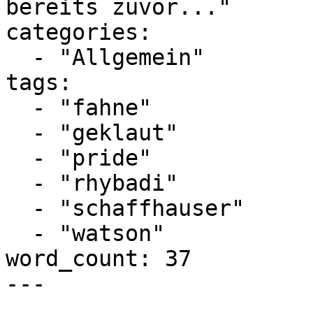
bereits zuvor..."

categories:

  - "Allgemein"

tags:

  - "fahne"

  - "geklaut"

  - "pride"

  - "rhybadi"

  - "schaffhauser"

  - "watson"

word_count: 37

---
